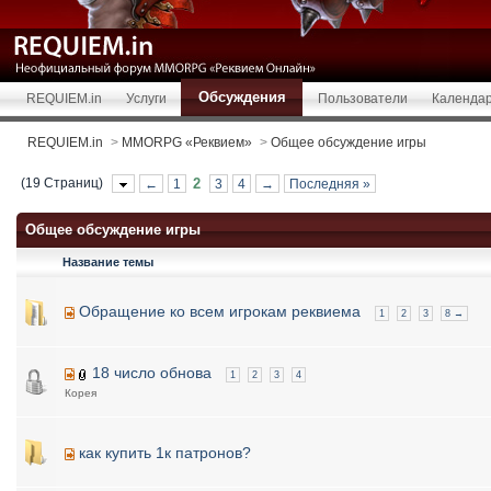
Обсуждения
REQUIEM.in
Услуги
Пользователи
Календа
REQUIEM.in
>
MMORPG «Реквием»
>
Общее обсуждение игры
(19 Страниц)
2
←
1
3
4
→
Последняя »
Общее обсуждение игры
Название темы
Обращение ко всем игрокам реквиема
1
2
3
8 →
18 число обнова
1
2
3
4
Корея
как купить 1к патронов?