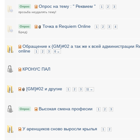
Опрос на тему : " Реквием "
Опрос
1
2
3
прозьба неудалять тему!
Точка в Requiem Online
Опрос
1
2
3
4
Бред)
Обращение к {GM}#02 а так же к всей администрации R
online
1
2
3
6 →
КРОНУС ПАЛ
[GM]#02 и другие
1
2
3
11 →
Высокая смена професии
Опрос
1
2
3
У аренщиков сново выросли крылья
1
2