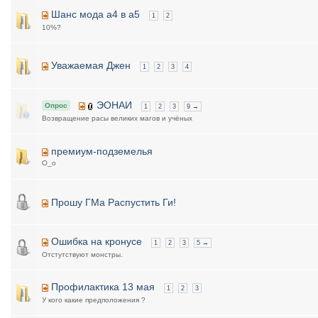
Шанс мода а4 в а5
1
2
10%?
Уважаемая Джен
1
2
3
4
ЭОНАИ
Опрос
1
2
3
9 →
Возвращение расы великих магов и учёных
премиум-подземелья
O_o
Прошу ГМа Распустить Ги!
Ошибка на кронусе
1
2
3
5 →
Отстутствуют монстры.
Профилактика 13 мая
1
2
3
У кого какие предположения ?