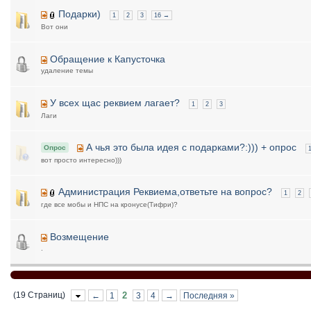
Подарки)
1
2
3
16 →
Вот они
Обращение к Капусточка
удаление темы
У всех щас реквием лагает?
1
2
3
Лаги
А чья это была идея с подарками?:))) + опрос
Опрос
вот просто интересно)))
Администрация Реквиема,ответьте на вопрос?
1
2
где все мобы и НПС на кронусе(Тифри)?
Возмещение
.
(19 Страниц)
2
←
1
3
4
→
Последняя »