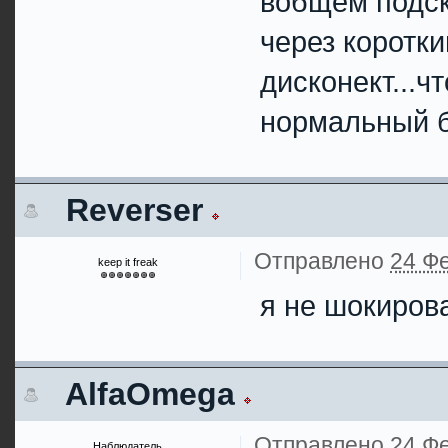
вобщем подска
через коротк
дисконект...ч
нормальный 
Reverser
Отправлено
24 Фе
keep it freak
я не шокиров
AlfaOmega
Отправлено
24 Фе
Наблюдатель