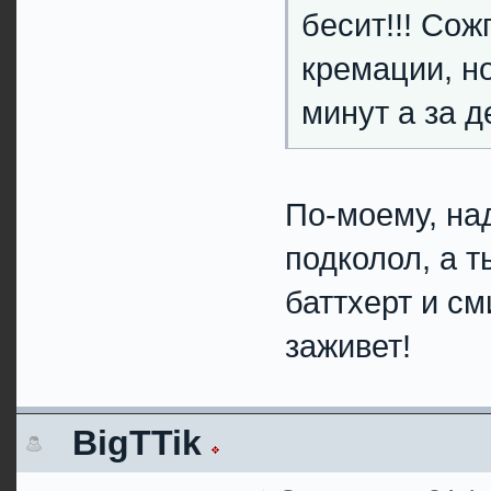
бесит!!! Сож
кремации, н
минут а за де
По-моему, над
подколол, а т
баттхерт и см
заживет!
BigTTik