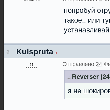
попробуй отр
такое.. или т
устанавливай
Kulspruta
Отправлено
24 Фе
[ ]
Reverser (24
я не шокиро