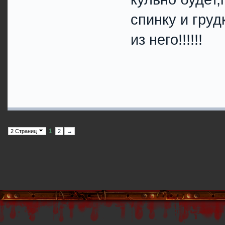
спинку и гру
из него!!!!!!
1
2 Страниц
2
→