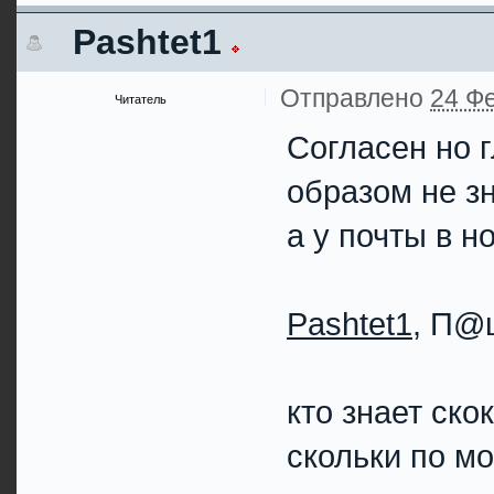
Pashtet1
Отправлено
24 Фе
Читатель
Согласен но 
образом не зн
а у почты в но
Pashtet1
, П@
кто знает ско
скольки по м