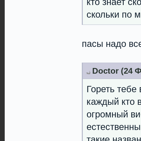
кто знает ск
скольки по 
пасы надо все
Doctor (24 Ф
Гореть тебе 
каждый кто в
огромный ви
естественны
такие назван