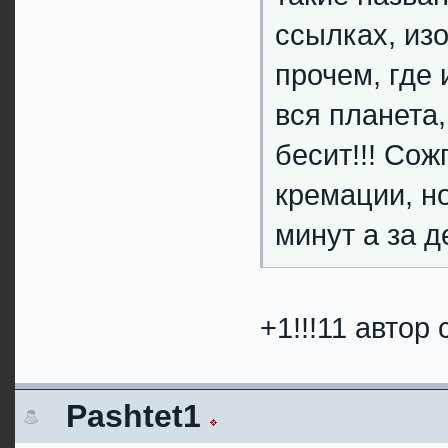
ссылках, из
прочем, где
вся планета,
бесит!!! Сож
кремации, н
минут а за де
+1!!!11 автор
Pashtet1