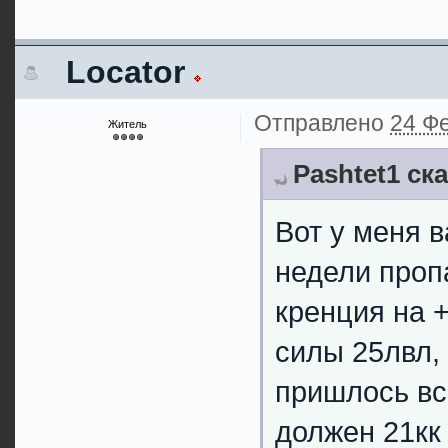
Locator
Отправлено
24 Фе
Житель
Pashtet1 ск
Вот у меня 
недели проп
кренция на +
силы 25лвл,
пришлось всё
должен 21кк