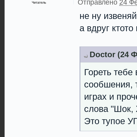
Отправлено
24 Фе
Читатель
не ну извеня
а вдруг ктото
Doctor (24 Ф
Гореть тебе 
сообшения, 
играх и проч
слова "Шок, 
Это тупое УГ