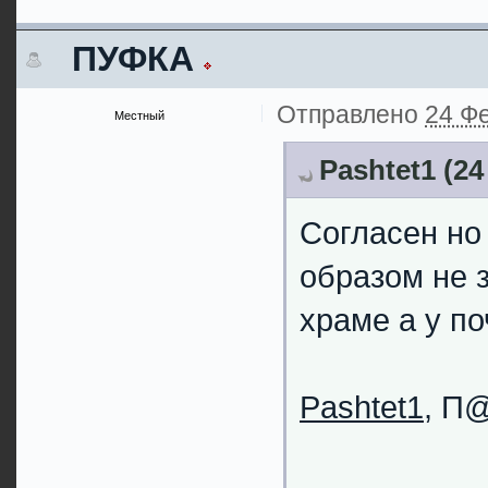
ПУФКА
Отправлено
24 Фе
Местный
Pashtet1 (24
Согласен но
образом не з
храме а у по
Pashtet1
, П