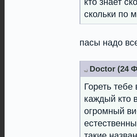
кто знает ск
скольки по 
пасы надо все
Doctor (24 Ф
Гореть тебе 
каждый кто в
огромный ви
естественны
такие назван