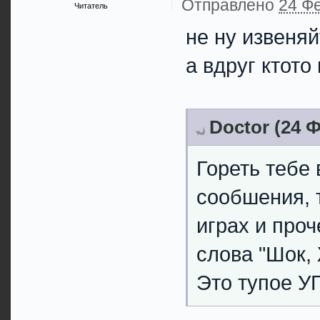
Отправлено
24 Фе
Читатель
не ну извеня
а вдруг ктото
Doctor (24 Ф
Гореть тебе 
сообшения, 
играх и проч
слова "Шок, 
Это тупое УГ