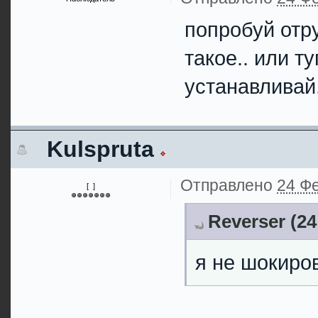
попробуй отр
такое.. или т
устанавливай
Kulspruta
Отправлено
24 Фе
[ ]
Reverser (24
я не шокиро