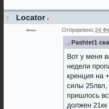
Locator
Отправлено
24 Фе
Житель
Pashtet1 ск
Вот у меня 
недели проп
кренция на +
силы 25лвл,
пришлось всё
должен 21кк