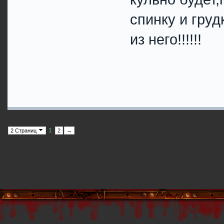
спинку и гру
из него!!!!!!
1
2 Страниц
2
→