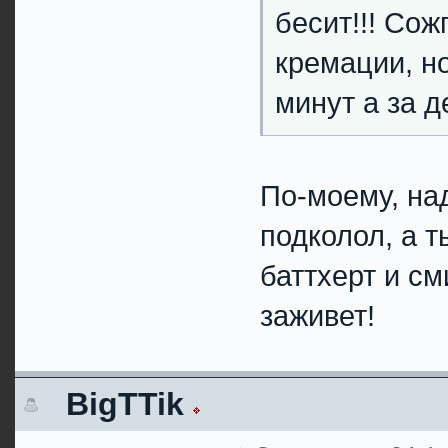
бесит!!! Сож
кремации, н
минут а за де
По-моему, над
подколол, а т
баттхерт и см
заживет!
BigTTik