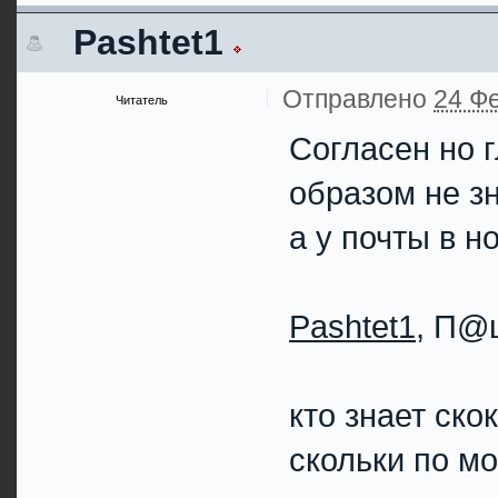
Pashtet1
Отправлено
24 Фе
Читатель
Согласен но 
образом не зн
а у почты в но
Pashtet1
, П@
кто знает ско
скольки по м