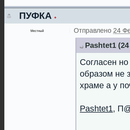
ПУФКА
Отправлено
24 Фе
Местный
Pashtet1 (24
Согласен но
образом не з
храме а у по
Pashtet1
, П