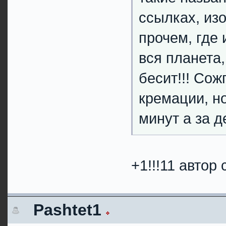
ссылках, из
прочем, где
вся планета,
бесит!!! Сож
кремации, н
минут а за де
+1!!!11 автор
Pashtet1