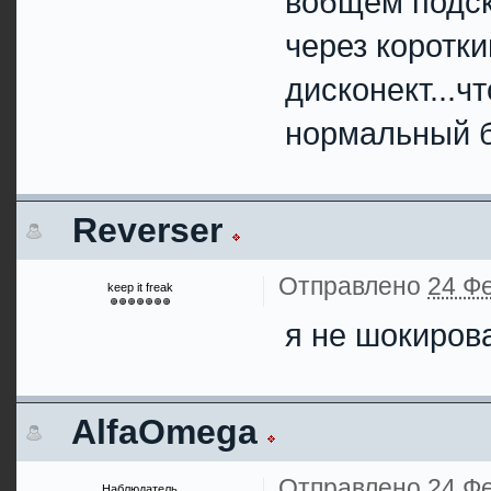
вобщем подска
через коротк
дисконект...ч
нормальный 
Reverser
Отправлено
24 Фе
keep it freak
я не шокиров
AlfaOmega
Отправлено
24 Фе
Наблюдатель