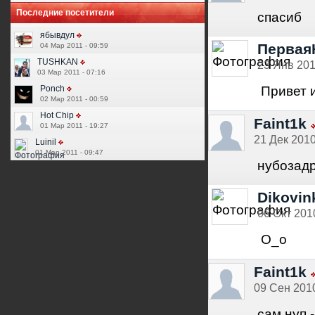
Последние посетители
спасиб
ябывдул
Первая
04 Мар 2011 - 09:59
TUSHKAN
23 Янв 201
03 Мар 2011 - 07:16
Привет 
Ponch
02 Мар 2011 - 00:59
Hot Chip
Faint1k
01 Мар 2011 - 19:27
21 Дек 2010
Luinil
01 Мар 2011 - 09:47
нубозадр
Dikovin
06 Окт 2010
О_о
Faint1k
09 Сен 2010
сам нуп -