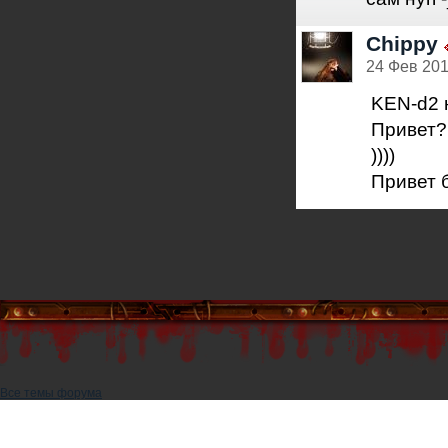
Chippy
24 Фев 201
KEN-d2 
Привет?
))))
Привет б
Все темы форума