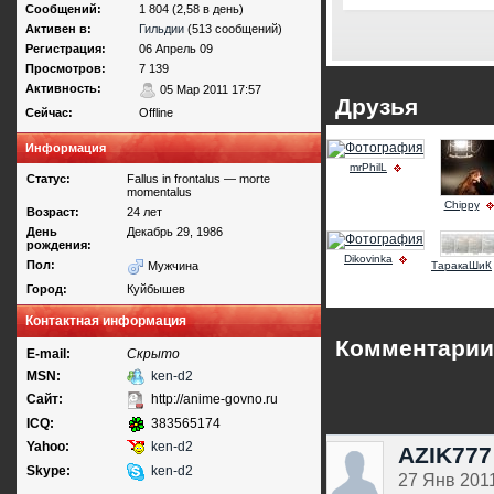
Сообщений:
1 804 (2,58 в день)
Активен в:
Гильдии
(513 сообщений)
Регистрация:
06 Апрель 09
Просмотров:
7 139
Активность:
05 Мар 2011 17:57
Друзья
Сейчас:
Offline
Информация
mrPhilL
Статус:
Fallus in frontalus — morte
momentalus
Chippy
Возраст:
24 лет
День
Декабрь 29, 1986
рождения:
Dikovinka
Пол:
Мужчина
ТаракаШиК
Город:
Куйбышев
Контактная информация
Комментарии
E-mail:
Скрыто
MSN:
ken-d2
Сайт:
http://anime-govno.ru
ICQ:
383565174
Yahoo:
ken-d2
AZIK777
Skype:
ken-d2
27 Янв 2011