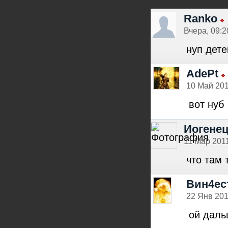
Ranko
Вчера, 09:2
нуп дете
AdePt
10 Май 201
вот нуб
Иогене
11 Мар 2011
что там 
Вин4ес
22 Янв 201
ой даль