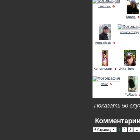
Tристан
Sparta
клинтиствуд
Apocalipsis
Консультант
vi4ka_bere...
9rki2
YaRadik
Показать 50 слу
Комментари
1
6 Страниц
2
3
→