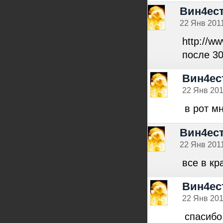
Вин4ес
22 Янв 2011
http://w
после 30
Вин4ес
22 Янв 201
в рот мн
Вин4ес
22 Янв 2011
все в кр
Вин4ес
22 Янв 201
спасибо