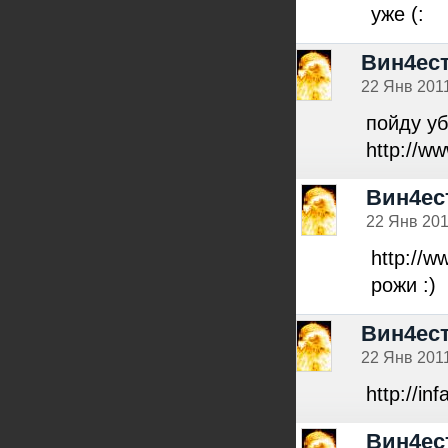
уже (:
Вин4ес
22 Янв 2011
пойду уб
http://w
Вин4ес
22 Янв 201
http://w
рожи :)
Вин4ес
22 Янв 2011
http://in
Вин4ес