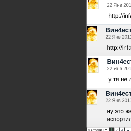
22 Янв 201
http://i
Вин4ес
22 Янв 2011
http://in
Вин4ес
22 Янв 201
у тя не 
Вин4ес
22 Янв 2011
ну это ж
испортил
1
6 Страниц
2
3
→