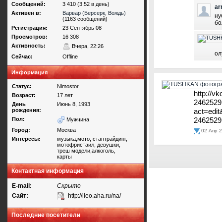
Сообщений:
3 410 (3,52 в день)
ar
Активен в:
Варвар (Берсерк, Вождь)
ну
(1163 сообщений)
бо
Регистрация:
23 Сентябрь 08
Просмотров:
16 308
Активность:
Вчера, 22:26
ол
Сейчас:
Offline
Информация
Статус:
Nimostor
http://v
Возраст:
17 лет
2462529
День
Июнь 8, 1993
рождения:
act=edi
Пол:
2462529
Мужчина
Город:
Москва
02 Апр 2
Интересы:
музыка,мото, стантрайдинг,
мотофристаил, девушки,
треш модели,алкоголь,
карты
Контактная информация
E-mail:
Скрыто
Сайт:
http://lleo.aha.ru/na/
Последние посетители