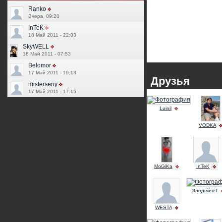
Ranko
Вчера, 09:20
InTeK
18 Май 2011 - 22:03
SkyWELL
18 Май 2011 - 07:53
Belomor
17 Май 2011 - 19:13
Друзья
misterseny
17 Май 2011 - 17:15
Luinil
VODKA
MoGiKa
InTeK
ЗлодейчеГ
WESTA