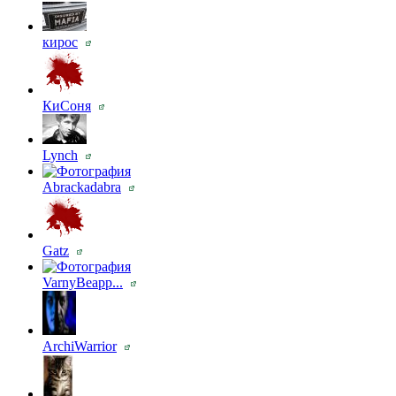
кирос
КиСоня
Lynch
Abrackadabra
Gatz
VarnyBeaрр...
ArchiWarrior