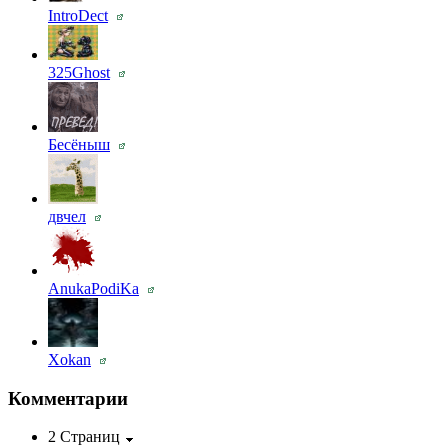
IntroDect
325Ghost
Бесёныш
двчел
AnukaPodiKa
Xokan
Комментарии
2 Страниц