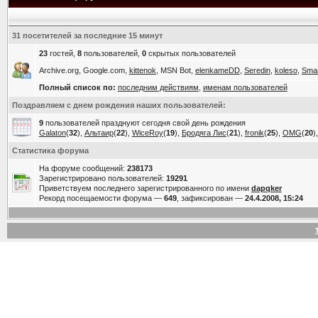
31 посетителей за последние 15 минут
23
гостей,
8
пользователей,
0
скрытых пользователей
Archive.org, Google.com,
kittenok
, MSN Bot,
elenkameDD
,
Seredin
,
koleso
,
Smar
Полный список по:
последним действиям
,
именам пользователей
Поздравляем с днем рождения наших пользователей:
9
пользователей празднуют сегодня свой день рождения
Galaton
(
32
),
Альтаир
(
22
),
WiceRoy
(
19
),
Бродяга Лис
(
21
),
fronik
(
25
),
OMG
(
20
)
Статистика форума
На форуме сообщений:
238173
Зарегистрировано пользователей:
19291
Приветствуем последнего зарегистрированного по имени
dapqker
Рекорд посещаемости форума —
649
, зафиксирован —
24.4.2008, 15:24