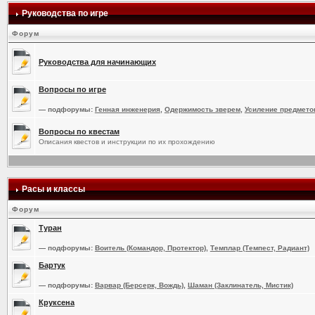
Руководства по игре
Форум
Руководства для начинающих
Вопросы по игре
— подфорумы:
Генная инженерия
,
Одержимость зверем
,
Усиление предмето
Вопросы по квестам
Описания квестов и инструкции по их прохождению
Расы и классы
Форум
Туран
— подфорумы:
Воитель (Командор, Протектор)
,
Темплар (Темпест, Радиант)
Бартук
— подфорумы:
Варвар (Берсерк, Вождь)
,
Шаман (Заклинатель, Мистик)
Круксена