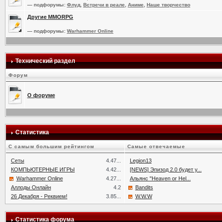
— подфорумы:
Флуд
,
Встречи в реале
,
Аниме
,
Наше творчество
Другие MMORPG
— подфорумы:
Warhammer Online
Технический раздел
Форум
О форуме
Статистика
C самым большим рейтингом
Самые отвечаемые
Сеты
4.47...
Legion13
КОМПЬЮТЕРНЫЕ ИГРЫ
4.42...
[NEWS] Эпизод 2.0 будет у...
Warhammer Online
4.27...
Альянс "Heaven or Hel...
Аллоды Онлайн
4.2
Bandits
26 Декабря - Реквием!
3.85...
W.W.W
Статистика форума