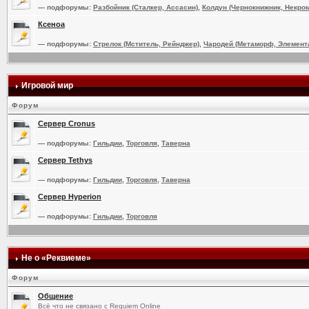
— подфорумы:
Разбойник (Сталкер, Ассасин)
,
Колдун (Чернокнижник, Некром
Ксеноа
— подфорумы:
Стрелок (Мститель, Рейнджер)
,
Чародей (Метаморф, Элемент
Игровой мир
Форум
Сервер Cronus
— подфорумы:
Гильдии
,
Торговля
,
Таверна
Сервер Tethys
— подфорумы:
Гильдии
,
Торговля
,
Таверна
Сервер Hyperion
— подфорумы:
Гильдии
,
Торговля
Не о «Реквиеме»
Форум
Общение
Всё что не связано с Requiem Online