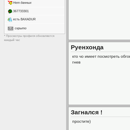
Нет данных
367733301
есть BAXADUR
скрыто
* Просмотры профиля обновляются
каждый час
Руенхонда
кто чо имеет посмотреть обго
гнев
Загнался !
простите)