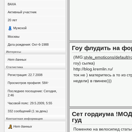
BAXA
Активный участник
20
лет
Мужской
Москвы
Дата рождения:
Окт-6-1988
Гоу флудить на фо
Интересы
(IMG:
style_emoticons/default/ro
Нет данных
гоу) сылка)
Статистика
http://blog.kremlin.ru/
ток не ) материтесь а то из с
Регистрация: 22.7.2008
недели) в гвинею)))
Просмотров профиля: 584
*
Последнее посещение: Сегодня,
2:46
Часовой пояс: 29.5.2009, 5:55
332 сообщений (1 за день)
Сет гордиума !МОД 
гуд
Контактная информация
Нет данных
Поменяю на велосипед статы 