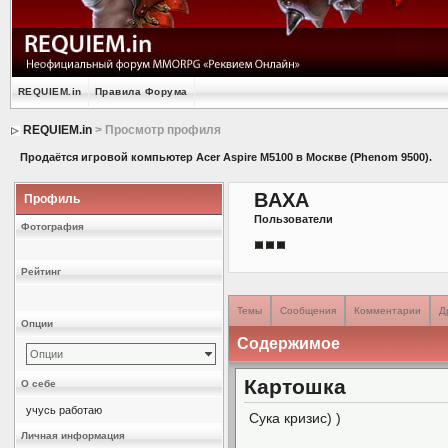
REQUIEM.in
Правила Форума
REQUIEM.in
> Просмотр профиля
Продаётся игровой компьютер Acer Aspire M5100 в Москве (Phenom 9500).
BAXA
Профиль
Пользователи
Фотография
Рейтинг
Темы
Сообщения
Комментарии
Д
Опции
Содержимое
Опции
Картошка
О себе
учусь работаю
Сука кризис) )
Личная информация