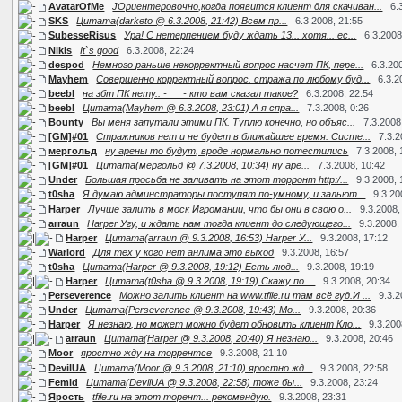
AvatarOfMe
JОриентеровочно,когда появится клиент для скачиван...
6.
SKS
Цитата(darketo @ 6.3.2008, 21:42) Всем пр...
6.3.2008, 21:55
SubesseRisus
Ура! С нетерпением буду ждать 13... хотя... ес...
6.3.2008
Nikis
It`s good
6.3.2008, 22:24
despod
Немного раньше некорректный вопрос насчет ПК, пере...
6.3.20
Mayhem
Совершенно корректный вопрос. стража по любому буд...
6.3.2
beebl
на збт ПК нету.. -___- кто вам сказал такое?
6.3.2008, 22:54
beebl
Цитата(Mayhem @ 6.3.2008, 23:01) А я спра...
7.3.2008, 0:26
Bounty
Вы меня запутали этими ПК. Туплю конечно, но объяс...
7.3.2008
[GM]#01
Стражников нет и не будет в ближайшее время. Систе...
7.3.2
мергольд
ну арены то будут, вроде нормально потестились
7.3.2008, 
[GM]#01
Цитата(мергольд @ 7.3.2008, 10:34) ну аре...
7.3.2008, 10:42
Under
Большая просьба не заливать на этот торронт http:/...
9.3.2008, 
t0sha
Я думаю админстраторы поступят по-умному, и зальют...
9.3.20
Harper
Лучше залить в моск Игромании, что бы они в свою о...
9.3.2008,
arraun
Harper Угу, и ждать нам тогда клиент до следующего...
9.3.2008,
Harper
Цитата(arraun @ 9.3.2008, 16:53) Harper У...
9.3.2008, 17:12
Warlord
Для тех у кого нет анлима это выход
9.3.2008, 16:57
t0sha
Цитата(Harper @ 9.3.2008, 19:12) Есть люд...
9.3.2008, 19:19
Harper
Цитата(t0sha @ 9.3.2008, 19:19) Скажу по ...
9.3.2008, 20:34
Perseverence
Можно залить клиент на www.tfile.ru там всё гуд.И ...
9.3.2
Under
Цитата(Perseverence @ 9.3.2008, 19:43) Мо...
9.3.2008, 20:36
Harper
Я незнаю, но может можно будет обновить клиент Кло...
9.3.200
arraun
Цитата(Harper @ 9.3.2008, 20:40) Я незнаю...
9.3.2008, 20:46
Moor
яростно жду на торрентсе
9.3.2008, 21:10
DevilUA
Цитата(Moor @ 9.3.2008, 21:10) яростно жд...
9.3.2008, 22:58
Femid
Цитата(DevilUA @ 9.3.2008, 22:58) тоже бы...
9.3.2008, 23:24
Ярость
tfile.ru на этот торент... рекомендую.
9.3.2008, 23:31