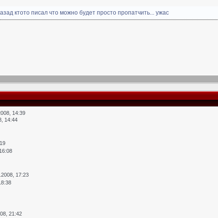
назад ктото писал что можно будет просто пропатчить... ужас
2008, 14:39
8, 14:44
:19
 16:08
.2008, 17:23
18:38
008, 21:42