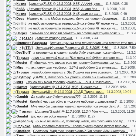
Котик
Цитата(FeSS @ 11.3.2008, 0:36) ААААА, уже...
11.3.2008, 0:38
FeSS
Цитата(Котик @ 11.3.2008, 0:38) А что дол...
11.3.2008, 0:45
Котик
Цитата(FeSS @ 11.3.2008, 0:45) там канал ...
11.3.2008, 0:49
Dess
Неверю я, что Мадос вовремя бету запустит (вспомин...
11.3.2008
dirliht
не надо вспоминать рагнарок,ближе бери RF тоже не ...
11.3.2008,
dirliht
не надо вспоминать рагнарок,ближе бери RF то же не...
11.3.2008,
Harper
Сначала все просят зайлить на стотыщпитцот всяких ...
11.3.2
[oTTo]
[Клиент качууу..срочно.
11.3.2008, 7:44
Иллюзия Разврата
Что за шумиха кто то говорит что качает кто то не 
[oTTo]
Цитата(Иллюзия Разврата @ 11.3.2008, 7:46...
11.3.2008, 7:50
DesTroiT
а регенится и клиент когда буду скажите пожалуйсто...
11.3.
Тириан
плин хва соплей может?Как тока всё будет готово-вы...
11.3.2
Mosfet
Я удивлен, что никто еще не просит доставить им кл...
11.3.200
Mirs
я так понял что наоборот ЗБТ-2 подойдет для открыт...
11.3.2008,
Тириан
неподойдёт клиент с ЗБТ2 скока раз уже говорили
11.3.2008, 9:
psytropy
[GM]#01, Хотелось бы узнать когда вы выложете кл...
11.3.200
Mirs
Тириан ты меня просто убиваешь ... дня 3 назад кто...
11.3.2008, 9:
slayart
Цитата(Mirs @ 11.3.2008, 9:23) Тириан ты ...
11.3.2008, 9:54
Тириан
Цитата(Mirs @ 11.3.2008, 10:23) Тириан ты...
11.3.2008, 10:04
Gambit
Да когда уже будет клиент???
11.3.2008, 11:18
Mosfet
Каждый час про одно и тоже не надоело спрашивать?
11.3.2008, 
Gambit
Мне что бы скачать клиент понадобится около двух д...
11.3.20
arraun
Цитата(Gambit @ 11.3.2008, 11:24) Мне что...
11.3.2008, 11:26
Gambit
Да, но я не один такой !
11.3.2008, 11:27
мергольд
ну мне не меньше, поэтому ждем, от того что все бу...
11.3.
Редиско
МЖБ хватит флудить? Когда будет,тогда будет,что вы...
11
OneStep
Согласен. Наф так нервничать? От этого Администрац...
11.
Taus
а бужет ли возможно скачать клиент нее сторнета пп...
11.3.2008