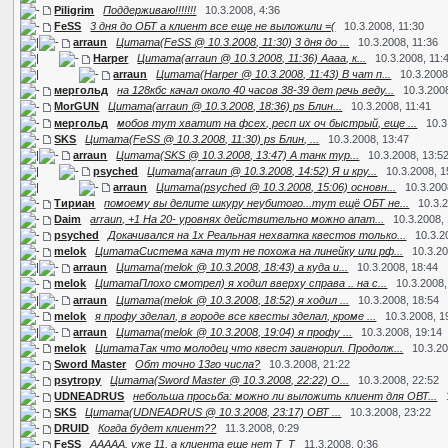
Piligrim
Поддерживаю!!!!!!!
10.3.2008, 4:36
FeSS
3 дня до ОБТ а клиент все еще не выложили =(
10.3.2008, 11:30
arraun
Цитата(FeSS @ 10.3.2008, 11:30) 3 дня до ...
10.3.2008, 11:36
Harper
Цитата(arraun @ 10.3.2008, 11:36) Аааа, к...
10.3.2008, 11:
arraun
Цитата(Harper @ 10.3.2008, 11:43) В чат п...
10.3.2008
мергольд
на 128кбс качал около 40 часов 38-39 дет речь веду...
10.3.200
MorGUN
Цитата(arraun @ 10.3.2008, 18:36) ps Блин...
10.3.2008, 11:41
мергольд
мобов тут хватит на фсех, респ их оч быстрый, еще ...
10.3
SKS
Цитата(FeSS @ 10.3.2008, 11:30) ps Блин, ...
10.3.2008, 13:47
arraun
Цитата(SKS @ 10.3.2008, 13:47) А танк тур...
10.3.2008, 13:5
psyched
Цитата(arraun @ 10.3.2008, 14:52) Я и кру...
10.3.2008, 1
arraun
Цитата(psyched @ 10.3.2008, 15:06) основн...
10.3.200
Тириан
помоему вы делите шкуру неубитого...тут ещё ОБТ не...
10.3.
Daim
arraun, +1 На 20- уровнях действительно можно апат...
10.3.2008,
psyched
Докачивался на 1х Реальная нехватка квестов только...
10.3.2
melok
ЦитатаСистема кача тут не похожа на линейку или рф...
10.3.20
arraun
Цитата(melok @ 10.3.2008, 18:43) а куда и...
10.3.2008, 18:44
melok
ЦитатаПлохо смотрел) я ходил вверху справа .. на с...
10.3.2008,
arraun
Цитата(melok @ 10.3.2008, 18:52) я ходил ...
10.3.2008, 18:54
melok
я профу зделал, в городе все квесты зделал, кроме ...
10.3.2008, 1
arraun
Цитата(melok @ 10.3.2008, 19:04) я профу ...
10.3.2008, 19:14
melok
ЦитатаТак что молодец что квест заигнорил. Продолж...
10.3.20
Sword Master
Обт точно 13го числа?
10.3.2008, 21:22
psytropy
Цитата(Sword Master @ 10.3.2008, 22:22) О...
10.3.2008, 22:52
UDNEADRUS
небольша просьба: можно ли выложить клиент для ОВТ...
SKS
Цитата(UDNEADRUS @ 10.3.2008, 23:17) ОВТ ...
10.3.2008, 23:22
DRUID
Когда будет клиент??
11.3.2008, 0:29
FeSS
ААААА, уже 11, а клиента еще нет T_T
11.3.2008, 0:36