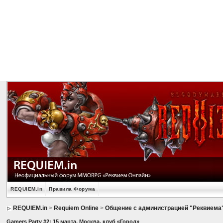
REQUIEM.in
Правила Форума
REQUIEM.in
>
Requiem Online
>
Общение с администрацией "Реквиема
Gamers Party #2: 15 марта, Москва, клуб «Город»