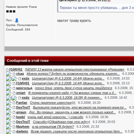
Цитата(Mirs @ 11.3.2008, 10:23)
Навеки проклят Раем
Тириан ты меня просто убиваешь ... дня 3 
Пол :
хватит траву курить
Группа: Пользователи
Сообщений: 284
Сообщений в этой теме
[GM]#01
[NEWS] 13 марта начало открытого тестирования «Реквием»
6.3.
chag
Можно вопрос? Будет ли возможность обновить клиент...
6.3.200
exdx
Цитата(chag @ 6.3.2008, 14:44) Можно вопр...
6.3.2008, 14:53
[GM]#01
Цитата(chag @ 6.3.2008, 14:44) Можно вопр...
6.3.2008, 15:13
мергольд
плохо блин, опять двое суток качать прийдется
6.3.2008, 15
oniart
Ф торренты клиент надо =) На многих сервах так и д...
6.3.2008,
exdx
Цитата(oniart @ 6.3.2008, 16:08) Ф торрен...
6.3.2008, 16:42
Fanfan
Очень приятное известие)))
6.3.2008, 16:20
DesTroiT
Выложите пожалуйсто ,кто мсожет на торрент www.tor...
6.3
arraun
Дес. Во-первых, закинуть к нам может только народ...
6.3.2008, 
beebl
очень рад этой новости : ) спасибо
6.3.2008, 19:30
DesTroiT
Спасибо=)Обрадовал так что жду=)
6.3.2008, 20:03
Mayhem
а на открытом ПК будет?
6.3.2008, 21:33
darketo
Всем привет..скажите после окончания открытого бет...
6.3.2