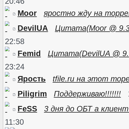
20:46
Moor
яростно жду на торр
DevilUA
Цитата(Moor @ 9.3.
22:58
Femid
Цитата(DevilUA @ 9.3
23:24
Ярость
tfile.ru на этот тор
Piligrim
Поддерживаю!!!!!!!
FeSS
3 дня до ОБТ а клиент
11:30