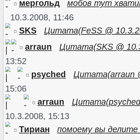
мергольд
мобов тут хватит
10.3.2008, 11:46
SKS
Цитата(FeSS @ 10.3.200
arraun
Цитата(SKS @ 10.3.
13:52
psyched
Цитата(arraun @ 
15:06
arraun
Цитата(psyched @
10.3.2008, 15:13
Тириан
помоему вы делите 