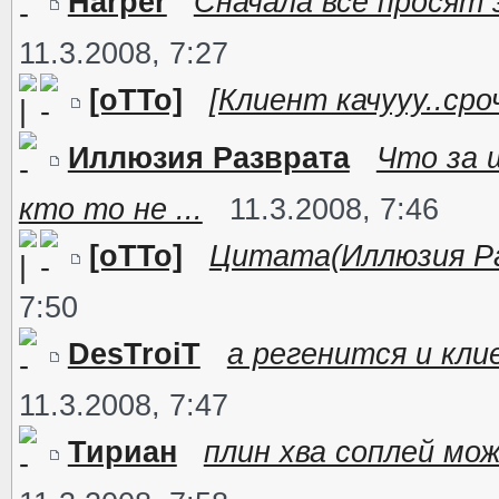
Harper
Сначала все просят
11.3.2008, 7:27
[oTTo]
[Клиент качууу..сро
Иллюзия Разврата
Что за 
кто то не ...
11.3.2008, 7:46
[oTTo]
Цитата(Иллюзия Раз
7:50
DesTroiT
а регенится и кли
11.3.2008, 7:47
Тириан
плин хва соплей мо