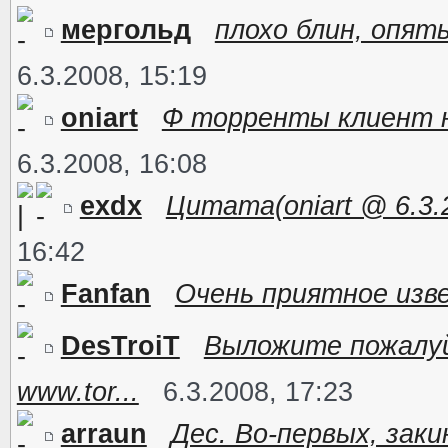
мергольд
плохо блин, опят
6.3.2008, 15:19
oniart
Ф торренты клиент на
6.3.2008, 16:08
exdx
Цитата(oniart @ 6.3.2
16:42
Fanfan
Очень приятное изве
DesTroiT
Выложите пожалу
www.tor...
6.3.2008, 17:23
arraun
Дес. Во-первых, заки