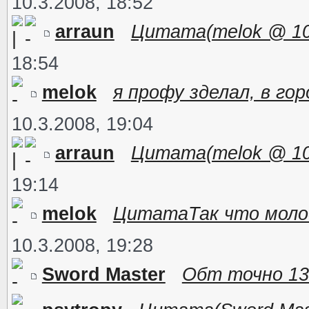
10.3.2008, 18:52
arraun
Цитата(melok @ 10.3
18:54
melok
я профу зделал, в гор
10.3.2008, 19:04
arraun
Цитата(melok @ 10.3
19:14
melok
ЦитатаТак что молод
10.3.2008, 19:28
Sword Master
Обт точно 13