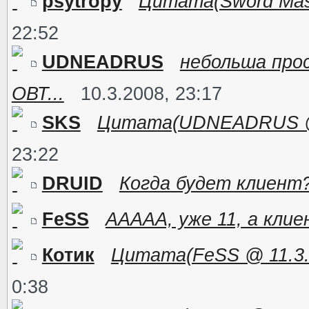
psytropy
Цитата(Sword Maste
22:52
UDNEADRUS
небольша про
ОВТ...
10.3.2008, 23:17
SKS
Цитата(UDNEADRUS @ 10
23:22
DRUID
Когда будет клиент
FeSS
ААААА, уже 11, а кли
Котик
Цитата(FeSS @ 11.3.2
0:38