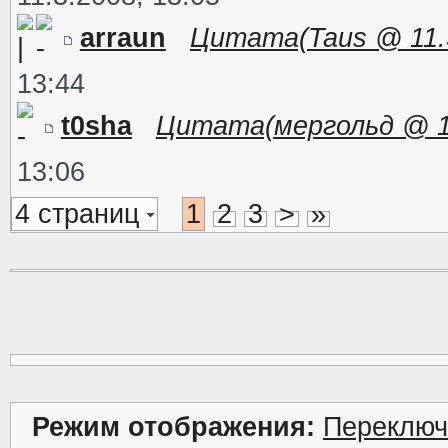
arraun
Цитата(Taus @ 11.3.
13:44
t0sha
Цитата(мергольд @ 11.
13:06
4 страниц
1
2
3
>
»
Режим отображения:
Переключ