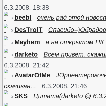
6.3.2008, 18:38
beebl
очень рад этой новост
DesTroiT
Спасибо=)Обрадов
Mayhem
а на открытом ПК
darketo
Всем привет..скажи
6.3.2008, 21:42
AvatarOfMe
JОриентеровочн
скачиван...
6.3.2008, 21:46
SKS
Цитата(darketo @ 6.3.20