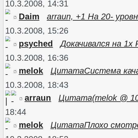
10.3.2008, 14:31
Daim
arraun, +1 На 20- уро
10.3.2008, 15:26
psyched
Докачивался на 1х 
10.3.2008, 16:36
melok
ЦитатаСистема кача 
10.3.2008, 18:43
arraun
Цитата(melok @ 10.3
18:44
melok
ЦитатаПлохо смотрел) 