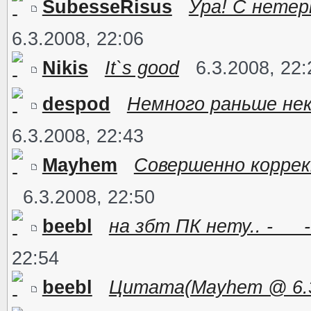
SubesseRisus
Ура! С нетерп
6.3.2008, 22:06
Nikis
It`s good
6.3.2008, 22:
despod
Немного раньше нек
6.3.2008, 22:43
Mayhem
Совершенно коррек
6.3.2008, 22:50
beebl
на збт ПК нету.. -___
22:54
beebl
Цитата(Mayhem @ 6.3.2