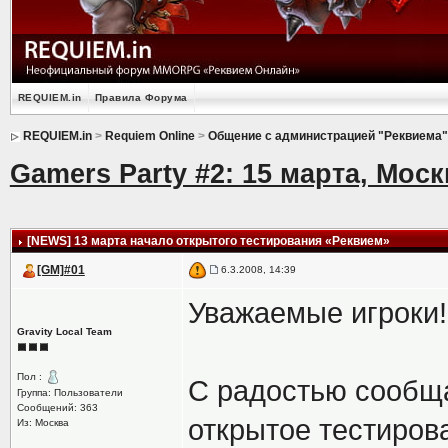
REQUIEM.in
Правила Форума
REQUIEM.in
>
Requiem Online
>
Общение с администрацией "Реквиема"
Gamers Party #2: 15 марта, Мос
[NEWS] 13 марта начало открытого тестирования «Реквием»
[GM]#01
6.3.2008, 14:39
Уважаемые игроки!
Gravity Local Team
Пол :
С радостью сообща
Группа: Пользователи
Сообщений: 363
открытое тестиро
Из: Москва