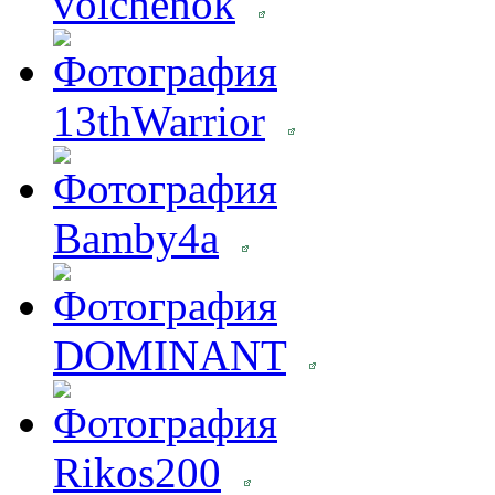
volchenok
13thWarrior
Bamby4a
DOMINANT
Rikos200