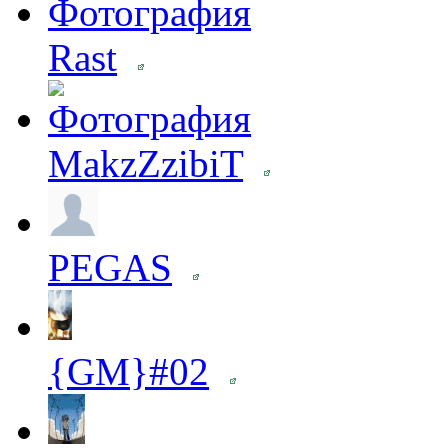
Rast
MakzZzibiT
PEGAS
{GM}#02