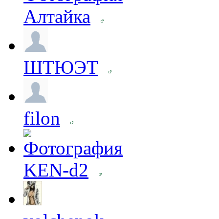
Алтайка
ШТЮЭТ
filon
KEN-d2