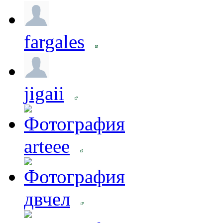
fargales
jigaii
arteee
двчел