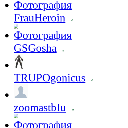
FrauHeroin
GSGosha
TRUPOgonicus
zoomastbIu