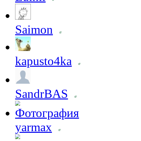
Saimon
kapusto4ka
SandrBAS
yarmax