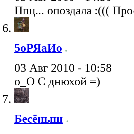
Ппц... опоздала :((( Пр
5оРЯаИо
03 Авг 2010 - 10:58
о_О С днюхой =)
Бесёныш