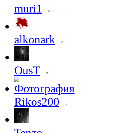
muri1
alkonark
OusT
Rikos200
Tenzo