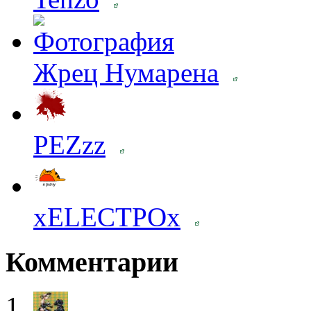
Жрец Нумарена
PEZzz
xELECTPOx
Комментарии