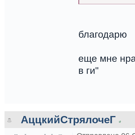
благодарю
еще мне нра
в ги"
АццкийСтрялочеГ