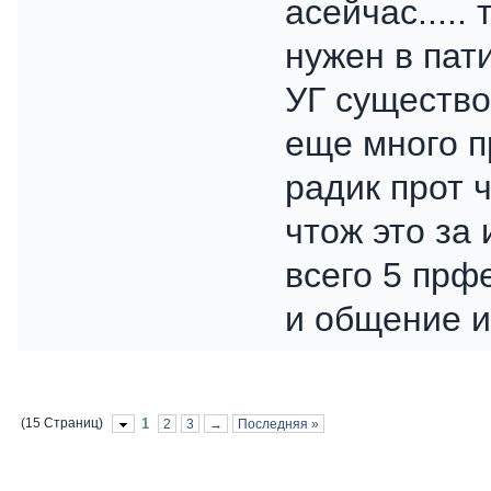
асейчас.....
нужен в пат
УГ существо 
еще много п
радик прот 
чтож это за 
всего 5 прфе
и общение и
(15 Страниц)
1
2
3
→
Последняя »