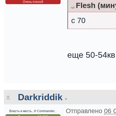
Очень плохой
Flesh (мин
с 70
еще 50-54кв 
Darkriddik
Отправлено
06 
Власть и месть...® Commander...