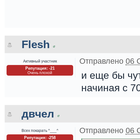
Flesh
Отправлено
06 
Активный участник
Репутация: -21
и еще бы чу
Очень плохой
начиная с 70
двчел
Отправлено
06 
Всех покарать ^___^
Репутация: -258