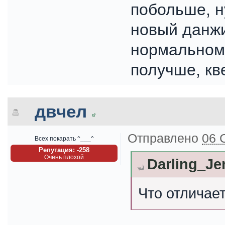
побольше, н
новый данжи,
нормальном 
получше, кв
двчел
Отправлено
06 
Всех покарать ^___^
Репутация: -258
Очень плохой
Darling_Je
Что отличает