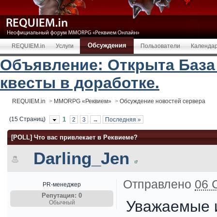
Обсуждения
REQUIEM.in
Услуги
Пользователи
Календа
Объявление: Открыта База
квесты в доработке.
REQUIEM.in
>
MMORPG «Реквием»
>
Обсуждение новостей сервера
(15 Страниц)
1
2
3
→
Последняя »
[POLL] Что вас привлекает в Реквиеме?
Darling_Jen
Отправлено
06 
PR-менеджер
Репутация: 0
Уважаемые и
Обычный