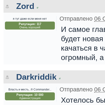
Zord
Отправлено
06 
я тут даже если меня нет
Репутация: 117
И самое гла
Очень хороший
будет новая
качаться в 
огромный, а
Darkriddik
Отправлено
06 
Власть и месть...® Commander...
Репутация: 10 000
Хотелось бы
Администрация