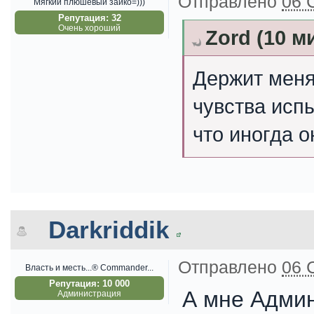
Отправлено
06 
Мягкий плюшевый зайко=)))
Репутация: 32
Очень хороший
Zord (10 м
Держит меня
чувства исп
что иногда о
Darkriddik
Отправлено
06 
Власть и месть...® Commander...
Репутация: 10 000
А мне Админ
Администрация