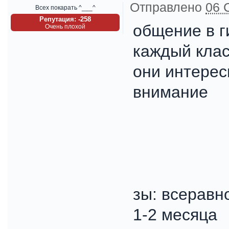
Отправлено
06 
Всех покарать ^___^
Репутация: -258
общение в г
Очень плохой
каждый клас
они интерес
внимание
зы: всеравно
1-2 месяца