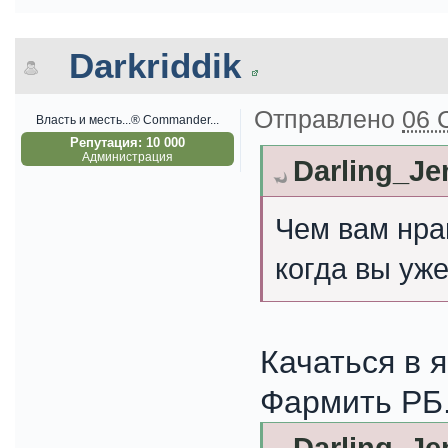
Darkriddik
Отправлено
06 
Власть и месть...® Commander...
Репутация: 10 000
Администрация
Darling_Je
Чем вам нра
когда вы уже
Качаться в 
Фармить РБ