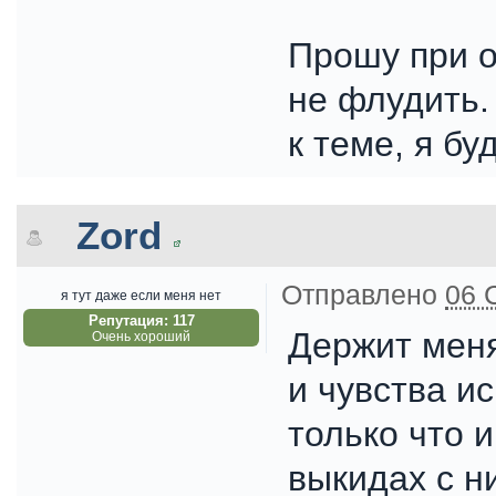
Прошу при о
не флудить.
к теме, я бу
Zord
Отправлено
06 
я тут даже если меня нет
Репутация: 117
Держит меня
Очень хороший
и чувства и
только что 
выкидах с н