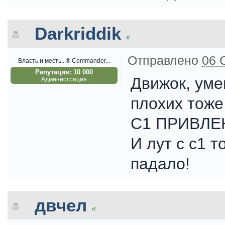
Darkriddik
Отправлено
06 
Власть и месть...® Commander...
Репутация: 10 000
Движок, уме
Администрация
плохих тоже 
С1 ПРИВЛЕКА
И лут с с1 
падало!
двчел