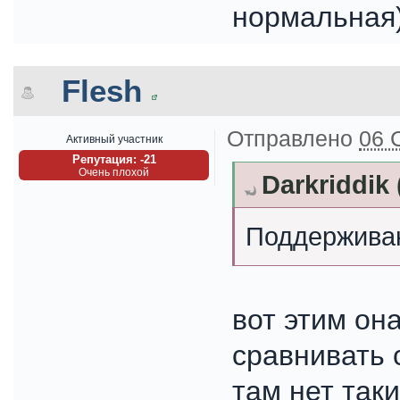
нормальная
Flesh
Отправлено
06 
Активный участник
Репутация: -21
Очень плохой
Darkriddik
Поддержива
вот этим он
сравнивать 
там нет так