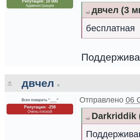
Репутация: 10 000
Администрация
двчел (3 м
бесплатная
Поддержива
двчел
Отправлено
06 
Всех покарать ^___^
Репутация: -258
Очень плохой
Darkriddik
Поддержива