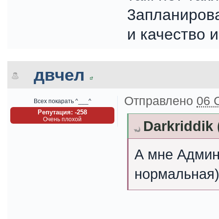
3апланирова
и качество и
двчел
Отправлено
06 
Всех покарать ^___^
Репутация: -258
Очень плохой
Darkriddik
А мне Админ
нормальная