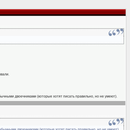
ивали.
обычными двоечниками (которые хотят писать правильно, но не умеют).
 обычными двоечниками (которые хотят писать правильно, но не умеют).