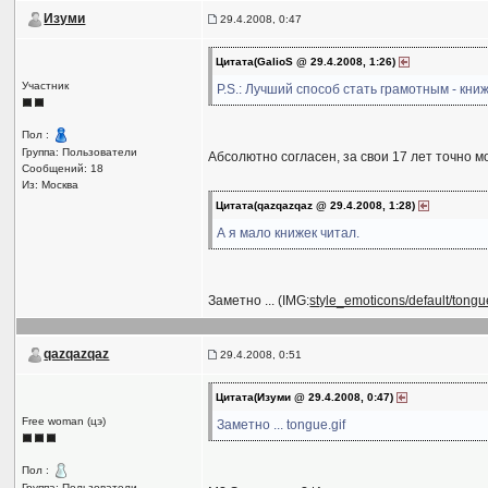
Изуми
29.4.2008, 0:47
Цитата(GalioS @ 29.4.2008, 1:26)
Участник
P.S.: Лучший способ стать грамотным - книж
Пол :
Группа: Пользователи
Абсолютно согласен, за свои 17 лет точно мо
Сообщений: 18
Из: Москва
Цитата(qazqazqaz @ 29.4.2008, 1:28)
А я мало книжек читал.
Заметно ... (IMG:
style_emoticons/default/tongue
qazqazqaz
29.4.2008, 0:51
Цитата(Изуми @ 29.4.2008, 0:47)
Free woman (цэ)
Заметно ... tongue.gif
Пол :
Группа: Пользователи