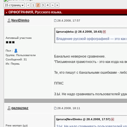
15 страниц
<
1
2
3
4
>
»
ОРФОГРАФИЯ
, Русского языка.
NeviDimko
28.4.2008, 17:57
Цитата(deka @ 28.4.2008, 18:43)
Активный участник
Владение русской орфографией — это как 
Пол :
Группа: Пользователи
Банально неверное сравнение.
Сообщений: 31
"Письменная грамотность - это как езда на 
Из: Пермь
Те, кто пишут с банальными ошибками - либо
ППКС
З.Ы. Не надо сравнивать пользователей удаф
qazqazqaz
28.4.2008, 18:11
Цитата(NeviDimko @ 28.4.2008, 17:57)
Free woman (цэ)
З.Ы. Не надо сравнивать пользователей уд