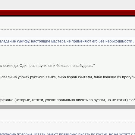
владение кунг-фу, настоящие мастера не применяют его без необходимости .
велосипеде. Один раз научился и больше не забудешь."
 спали на уроках русского языка, либо ворон считали, либо вообще их прогул
фкома (которые, кстати, умеют правильно писать по русски, но не хотят) с 
аффкома (которые, кстати, умеют правильно писать по русски, но не хотят) с