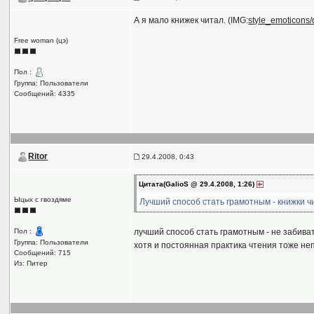
А я мало книжек читал. (IMG:
style_emoticons/d
Free woman (цэ)
Пол :
Группа: Пользователи
Сообщений: 4335
Ritor
29.4.2008, 0:43
Цитата(GalioS @ 29.4.2008, 1:26)
Ыцых с гвоздяме
Лучший способ стать грамотным - книжки ч
Пол :
лучший способ стать грамотным - не забиват
Группа: Пользователи
хотя и постоянная практика чтения тоже неп
Сообщений: 715
Из: Питер