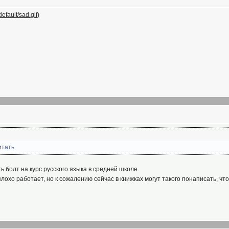
efault/sad.gif
)
итать.
ь болт на курс русского языка в средней школе.
лохо работает, но к сожалению сейчас в книжках могут такого понаписать, чт