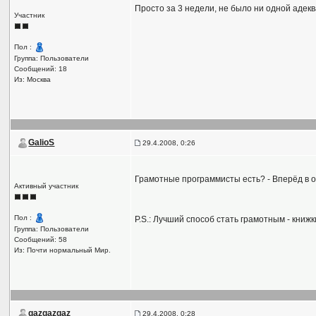
Просто за 3 недели, не было ни одной адек
Участник
Пол :
Группа: Пользователи
Сообщений: 18
Из: Москва
GalioS
29.4.2008, 0:26
Грамотные программисты есть? - Вперёд в оф
Активный участник
Пол :
P.S.: Лучший способ стать грамотным - книжк
Группа: Пользователи
Сообщений: 58
Из: Почти нормальный Мир.
qazqazqaz
29.4.2008, 0:28