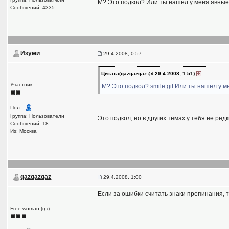
М? Это подкол? Или ты нашел у меня явны
Сообщений: 4335
Изуми
29.4.2008, 0:57
Цитата(qazqazqaz @ 29.4.2008, 1:51)
Участник
М? Это подкол? smile.gif Или ты нашел у м
Пол :
Группа: Пользователи
Это подкол, но в других темах у тебя не ред
Сообщений: 18
Из: Москва
qazqazqaz
29.4.2008, 1:00
Если за ошибки считать знаки препинания, то
Free woman (цэ)