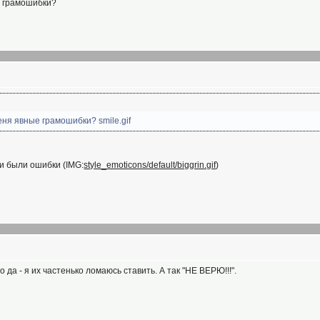
е грамошибки?
еня явные грамошибки? smile.gif
ки были ошибки (IMG:
style_emoticons/default/biggrin.gif
)
 да - я их частенько ломаюсь ставить. А так "НЕ ВЕРЮ!!!".