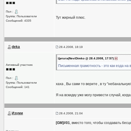
Пол :
Группа: Пользователи
Тут жирный плюс.
Сообщений: 4335
deka
28.4.2008, 18:19
Цитата(NeviDimko @ 28.4.2008, 17:57)
Активный участник
Письменная грамотность - это как езда на
Пол :
Группа: Пользователи
хаха , Вы сами то верите , в ту "небанальну
Сообщений: 141
Я на вскидку уже могу привести случай, когда
Изуми
28.4.2008, 21:04
[GM]#01
, вместо того, чтобы создавать бес