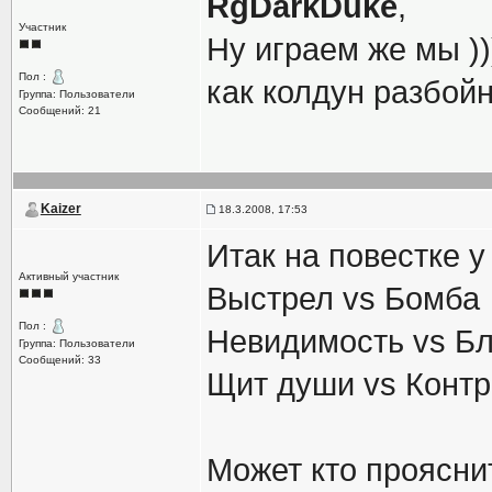
RgDarkDuke
,
Участник
Ну играем же мы ))
Пол :
как колдун разбойн
Группа: Пользователи
Сообщений: 21
Kaizer
18.3.2008, 17:53
Итак на повестке у
Активный участник
Выстрел vs Бомба
Пол :
Невидимость vs Бл
Группа: Пользователи
Сообщений: 33
Щит души vs Контр
Может кто проясни