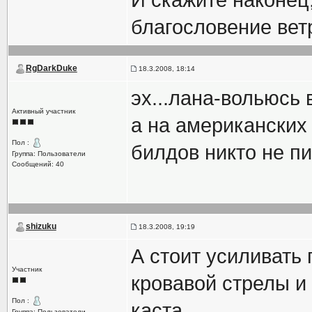
И скажите наконец
благословение вет
RgDarkDuke
18.3.2008, 18:14
эх...лана-вольюсь 
Активный участник
а на американских
Пол :
билдов никто не п
Группа: Пользователи
Сообщений: 40
shizuku
18.3.2008, 19:19
А стоит усиливать
Участник
кровавой стрелы и 
Пол :
каста.
Группа: Пользователи