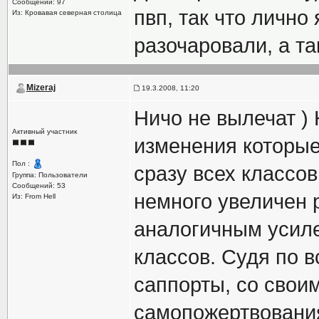
Сообщений: 97
пвп, так что лично
Из: Кровавая северная столица
разочаровали, а та
Mizeraj
19.3.2008, 11:20
Ничо не вылечат ) 
Активный участник
изменения которые
Пол :
сразу всех классов
Группа: Пользователи
Сообщений: 53
немного увеличен р
Из: From Hell
аналогичным усиле
классов. Судя по 
саппорты, со свои
самопожертвования