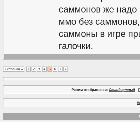
саммонов же надо 
ммо без саммонов, 
саммоны в игре при
галочки.
7 страниц
«
<
3
4
5
6
7
>
Режим отображения:
Стандартный
·
В