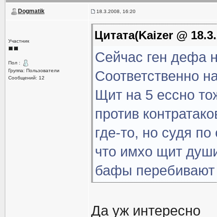
Dogmatik
18.3.2008, 16:20
Цитата(Kaizer @ 18.3.
Участник
Сейчас ген дефа н
Пол :
Группа: Пользователи
Соответственно на
Сообщений: 12
Щит на 5 ессно то
против контратако
где-то, но судя п
что имхо щит души
бафы перебивают 
Да уж интересно