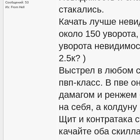
Сообщений: 53
стакались.
Из: From Hell
Качать лучше невид
около 150 уворота,
уворота невидимос
2.5к? )
Выстрел в любом с
пвп-класс. В пве о
дамагом и ренжем б
на себя, а колдуну
Щит и контратака с
качайте оба скилла