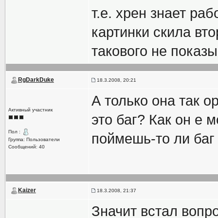
т.е. хрен знает ра
картинки скила вто
такового не показ
RgDarkDuke
18.3.2008, 20:21
А только она так о
Активный участник
это баг? Как он е 
Пол :
поймешь-то ли баг
Группа: Пользователи
Сообщений: 40
Kaizer
18.3.2008, 21:37
Значит встал вопро