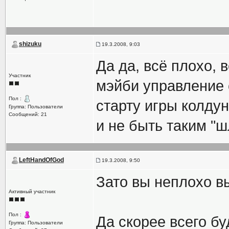
shizuku
19.3.2008, 9:03
Да да, всё плохо, 
Участник
мэйби управление 
Пол :
старту игры колдун
Группа: Пользователи
Сообщений: 21
и не быть таким "ш
LeftHandOfGod
19.3.2008, 9:50
Зато вы неплохо в
Активный участник
Пол :
Да скорее всего бу
Группа: Пользователи