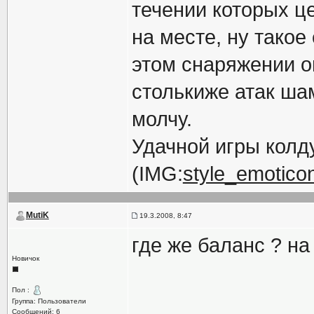
течении которых це
на месте, ну такое
этом снаряжении он
столькиже атак ша
молчу.
Удачной игры колд
(IMG:
style_emoticons
MutiK
19.3.2008, 8:47
где же баланс ? на
Новичок
Пол :
Группа: Пользователи
Сообщений: 6