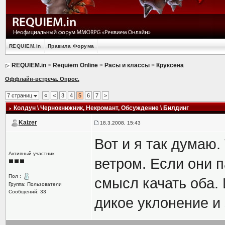
REQUIEM.in
Правила Форума
REQUIEM.in
>
Requiem Online
>
Расы и классы
>
Круксена
Оффлайн-встреча. Опрос.
7 страниц
«
<
3
4
5
6
7
>
Колдун \ Чернокнижник, Некромант
, Обсуждение \ Билдинг
Kaizer
18.3.2008, 15:43
Вот и я так думаю
Активный участник
ветром. Если они п
Пол :
смысл качать оба.
Группа: Пользователи
Сообщений: 33
дикое уклонение и