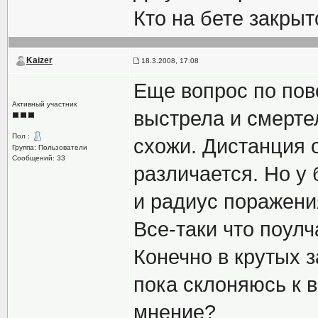
Кто на бете закрыт
Kaizer
18.3.2008, 17:08
Еще вопрос по пов
Активный участник
выстрела и смерте
Пол :
схожи. Дистанция 
Группа: Пользователи
Сообщений: 33
различается. Но у
и радиус поражения
Все-таки что поул
Конечно в крутых з
пока склоняюсь к в
мнение?