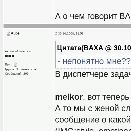
А о чем говорит BA
Aube
30.10.2008, 11:53
Цитата(BAXA @ 30.10.
Активный участник
- непонятно мне?? 
Пол :
Группа: Пользователи
В диспетчере зада
Сообщений: 269
melkor
, вот тепер
А то мы с женой с
сообщение о какой