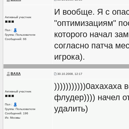
И вообще. Я с опас
Активный участник
"оптимизациям" пос
Пол :
которого начал за
Группа: Пользователи
Сообщений: 66
согласно патча ме
игрока).
BAXA
30.10.2008, 12:17
)))))))))))0ахахаха
Активный участник
флудер)))) начел о
Пол :
удалить)
Группа: Пользователи
Сообщений: 196
Из: Москвы