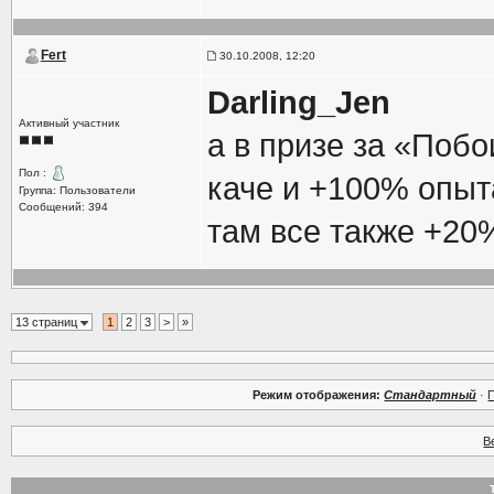
Fert
30.10.2008, 12:20
Darling_Jen
Активный участник
а в призе за «Поб
Пол :
каче и +100% опыт
Группа: Пользователи
Сообщений: 394
там все также +20
13 страниц
1
2
3
>
»
Режим отображения:
Стандартный
·
В