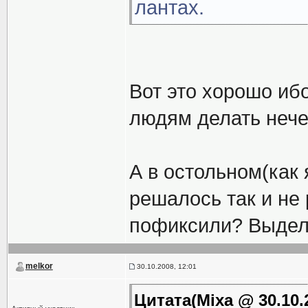
лантах.
Вот это хорошо иб
людям делать нече
А в остольном(как 
решалось так и не
пофиксили? Выдел
melkor
30.10.2008, 12:01
Цитата(Mixa @ 30.10.