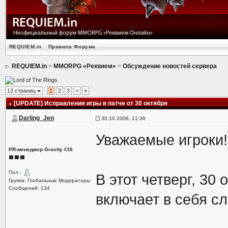
REQUIEM.in
Правила Форума
REQUIEM.in
>
MMORPG «Реквием»
>
Обсуждение новостей сервера
13 страниц
1
2
3
>
»
[UPDATE] Исправления игры в патче от 30 октября
Darling_Jen
30.10.2008, 11:36
Уважаемые игроки!
PR-менеджер Gravity CIS
Пол :
В этот четверг, 30
Группа: Глобальные Модераторы
Сообщений: 134
включает в себя с