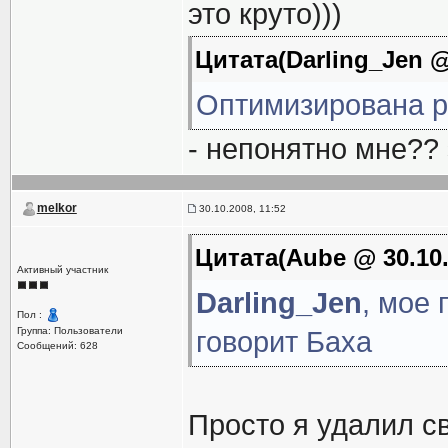
это круто)))
Цитата(Darling_Jen @
Оптимизирована р
- непонятно мне?? э
melkor
30.10.2008, 11:52
Цитата(Aube @ 30.10.
Активный участник
Darling_Jen
, мое 
Пол :
Группа: Пользователи
говорит Баха
Сообщений: 628
Просто я удалил с