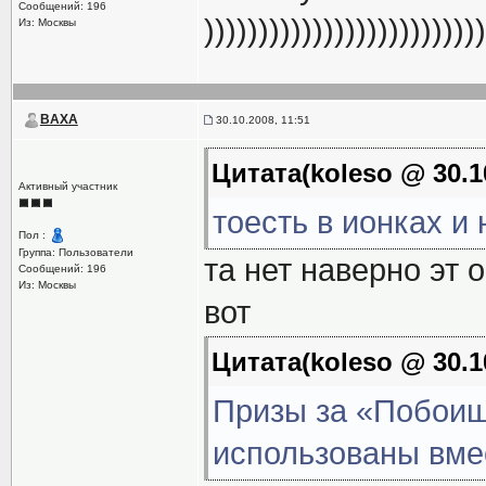
Сообщений: 196
))))))))))))))))))))))
Из: Москвы
BAXA
30.10.2008, 11:51
Цитата(koleso @ 30.1
Активный участник
тоесть в ионках и 
Пол :
Группа: Пользователи
та нет наверно эт 
Сообщений: 196
Из: Москвы
вот
Цитата(koleso @ 30.1
Призы за «Побоищ
использованы вме