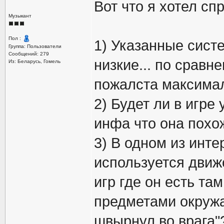
Вот что я хотел сп
Музыкант
Пол :
1) Указанные сист
Группа: Пользователи
Сообщений: 279
низкие... по срав
Из: Беларусь, Гомель
пожалста максима
2) Будет ли в игре
инфа что она похо
3) В одном из инте
используется движо
игр где он есть та
предметами окружа
швырнул во врага"