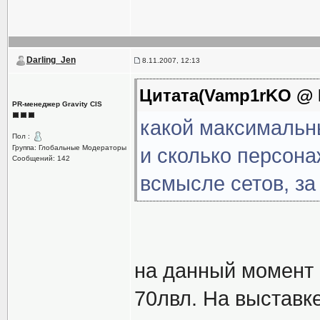
Darling_Jen
8.11.2007, 12:13
Цитата(Vamp1rKO @ N
PR-менеджер Gravity CIS
какой максимальн
Пол :
Группа: Глобальные Модераторы
и сколько персона
Сообщений: 142
всмысле сетов, за
на данный момент 
70лвл. На выставк