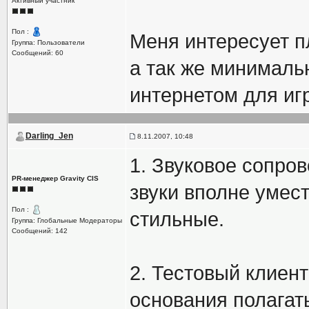
Активный участник
Пол :
Меня интересует п
Группа: Пользователи
Сообщений: 60
а так же минималь
интернетом для иг
Darling_Jen
8.11.2007, 10:48
1. Звуковое сопро
PR-менеджер Gravity CIS
звуки вполне умес
Пол :
стильные.
Группа: Глобальные Модераторы
Сообщений: 142
2. Тестовый клиент
основания полагат