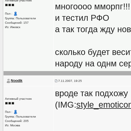
Активный участник
многоооо мморпг!!!
Пол :
и тестил РФО
Группа: Пользователи
Сообщений: 157
а так тогда жду но
Из: Ижевск
сколько будет веси
народу на однм се
Noodik
7.11.2007, 19:25
вроде так подхожу
Активный участник
(IMG:
style_emoticons
Пол :
Группа: Пользователи
Сообщений: 205
Из: Москва