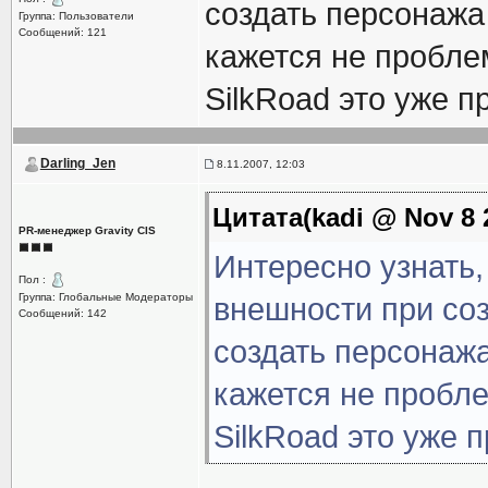
создать персонажа
Группа: Пользователи
Сообщений: 121
кажется не проблем
SilkRoad это уже п
Darling_Jen
8.11.2007, 12:03
Цитата(kadi @ Nov 8 
PR-менеджер Gravity CIS
Интересно узнать,
Пол :
Группа: Глобальные Модераторы
внешности при со
Сообщений: 142
создать персонажа
кажется не пробле
SilkRoad это уже 