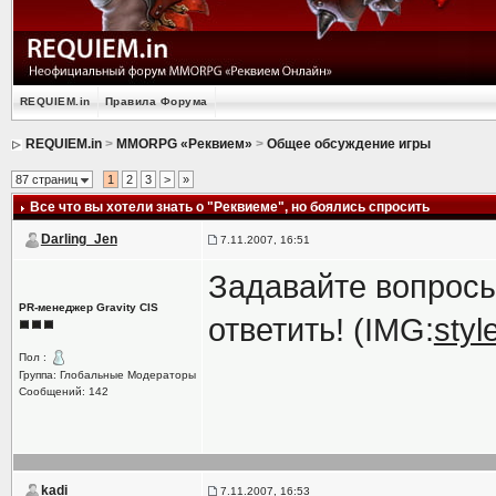
REQUIEM.in
Правила Форума
REQUIEM.in
>
MMORPG «Реквием»
>
Общее обсуждение игры
87 страниц
1
2
3
>
»
Все что вы хотели знать о "Реквиеме"
, но боялись спросить
Darling_Jen
7.11.2007, 16:51
Задавайте вопросы
PR-менеджер Gravity CIS
ответить! (IMG:
styl
Пол :
Группа: Глобальные Модераторы
Сообщений: 142
kadi
7.11.2007, 16:53