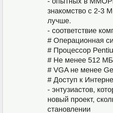
- опытных в ММОРП
знакомство с 2-3 
лучше.
- соответствие ком
# Операционная си
# Процессор Pentiu
# Не менее 512 MБ
# VGA не менее Ge
# Доступ к Интерне
- энтузиастов, кот
новый проект, скол
становлении