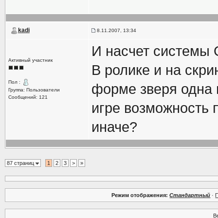
kadi
8.11.2007, 13:34
И насчет системы
Активный участник
В ролике и на скри
Пол :
форме зверя одна и
Группа: Пользователи
Сообщений: 121
игре возможность 
иначе?
87 страниц
1
2
3
>
»
Режим отображения:
Стандартный
·
В