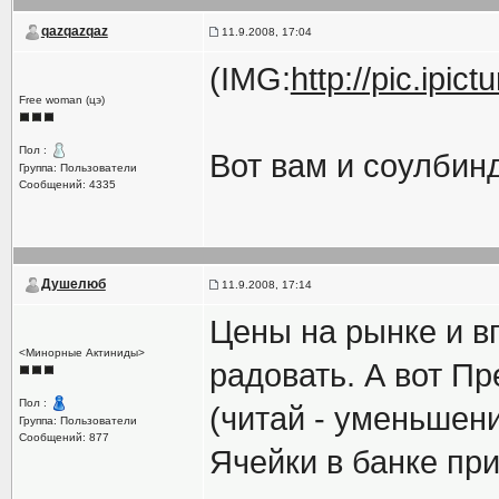
qazqazqaz
11.9.2008, 17:04
(IMG:
http://pic.ipi
Free woman (цэ)
Пол :
Вот вам и соулбин
Группа: Пользователи
Сообщений: 4335
Душелюб
11.9.2008, 17:14
Цены на рынке и в
<Минорные Актиниды>
радовать. А вот П
Пол :
(читай - уменьшен
Группа: Пользователи
Сообщений: 877
Ячейки в банке пр