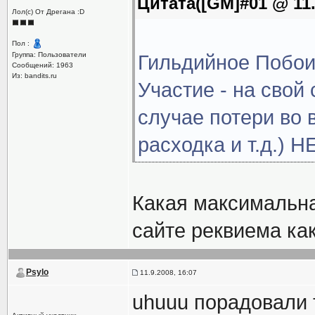
Цитата([GM]#01 @ 11.
Лол(с) От Дрегана :D
Пол :
Группа: Пользователи
Гильдийное Побо
Сообщений: 1963
Из: bandits.ru
Участие - на свой
случае потери во 
расходка и т.д.) Н
Какая максимальна
сайте реквиема ка
Psylo
11.9.2008, 16:07
uhuuu порадовали 