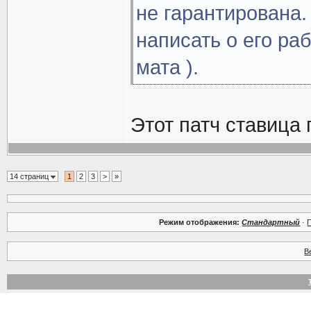
не гарантирована.
написать о его раб
мата ).
Этот патч ставица 
14 страниц
1
2
3
>
»
Режим отображения:
Стандартный
·
В