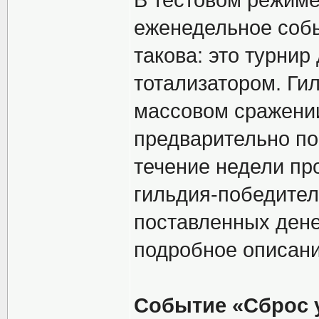
В тестовом режиме
еженедельное собы
такова: это турнир
тотализатором. Ги
массовом сражении
предварительно по
течение недели про
гильдия-победител
поставленных дене
подробное описан
Событие «Сброс 