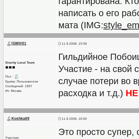
гарантирована. Кто
написать о его раб
мата (IMG:
style_em
[GM]#01
11.9.2008, 15:59
Гильдийное Побои
Gravity Local Team
Участие - на свой 
Пол :
случае потери во 
Группа: Пользователи
Сообщений: 1957
расходка и т.д.)
НЕ
Из: Москва
Koshka69
11.9.2008, 16:00
Это просто супер,
Участник