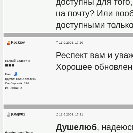
доступны для того,
на почту? Или воо
доступными только
Rockjoy
11.9.2008, 17:20
Респект вам и ува
Пьяный Задрот :)
Хорошее обновлен
Пол :
Группа: Пользователи
Сообщений: 896
Из: Украина
[GM]#01
11.9.2008, 17:21
Душелюб
, надеюс
Gravity Local Team