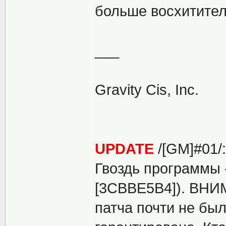
больше восхитител
___
Gravity Cis, Inc.
UPDATE
/[GM]#01/:
Гвоздь программы 
[3CBBE5B4]). ВНИМ
патча почти не бы