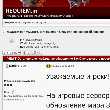
REQUIEM.in
Правила Форума
REQUIEM.in
>
MMORPG «Реквием»
>
Обсуждение новостей сервера
PIN-коды к играм
World of Warcraft, Lineage II,
Eve-Online, Warhammer Online,
14 страниц
1
2
3
>
»
[NEWS] Установлено глобальное обновление 3.0
, Столько всего новог
Darling_Jen
11.9.2008, 15:51
Уважаемые игроки!
PR-менеджер Gravity CIS
Пол :
На игровые сервер
Группа: Глобальные Модераторы
Сообщений: 134
обновление мира 3