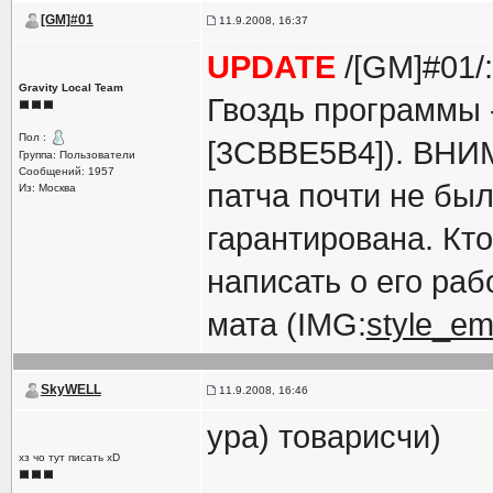
[GM]#01
11.9.2008, 16:37
UPDATE
/[GM]#01/:
Gravity Local Team
Гвоздь программы 
Пол :
[3CBBE5B4]). ВНИМ
Группа: Пользователи
Сообщений: 1957
патча почти не бы
Из: Москва
гарантирована. Кто
написать о его раб
мата (IMG:
style_em
SkyWELL
11.9.2008, 16:46
ура) товарисчи)
хз чо тут писать xD