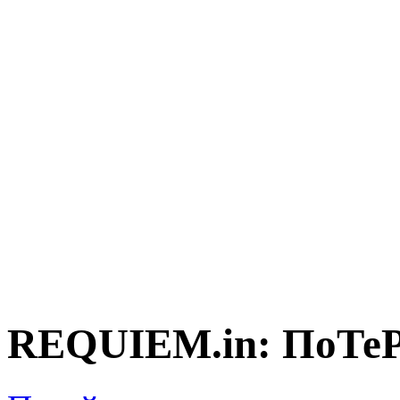
REQUIEM.in: ПоТе