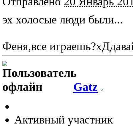
Отправлено
20 Январь 201
эх холосые люди были...
Феня,все играешь?хДдава
Gatz
Активный участник