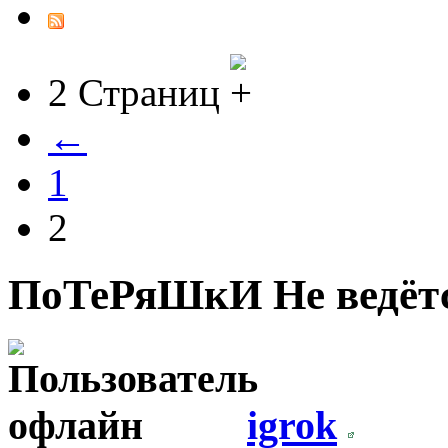
2 Страниц
←
1
2
ПоТеРяШкИ
Не ведёт
igrok