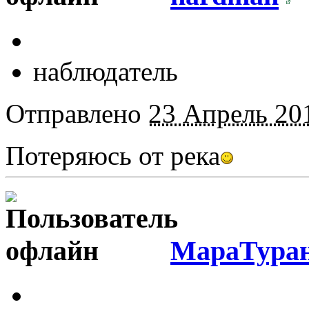
наблюдатель
Отправлено
23 Апрель 201
Потеряюсь от река
МараТура