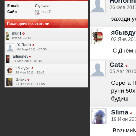
HorrorIn
E-mail:
Скрыто
26 Фев 2011
Сайт:
http://
заходи у
Последние посетители
ябывду
muri1
Вчера, 13:48
02 Янв 201
YaRadik
С Днём р
04 Мар 2011 - 07:50
artmoney
01 Мар 2011 - 00:40
Gatz
ябывдул
05 Авг 2010
28 Фев 2011 - 22:42
Элвис
Серега П
27 Фев 2011 - 17:05
руни 50х
будиш
Slima
19 Июн 201
ВозьмиМ