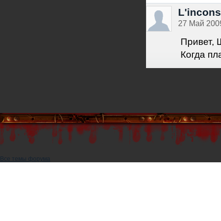
L'incon
27 Май 2009
Привет, 
Когда п
Все темы форума