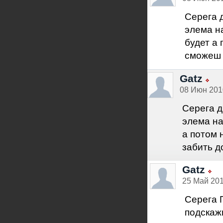
Серега 
элема н
будет а 
сможеш з
Gatz
08 Июн 2010
Серега д
элема на
а потом 
забить до
Gatz
25 Май 201
Серега 
подскаж