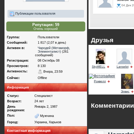
04 Дек 2
Публикации пользователя
Репутация: 59
Очень хороший
Группа:
Пользователи
Друзья
Сообщений:
1 817 (2,07 в день)
Активен в:
Чародей (Метаморф,
Элементалист)
(261
сообщений)
Регистрация:
08 Октябрь 08
Просмотров:
8 130
SkyWELL
Lanselot
Активность:
Вчера, 23:59
Сейчас:
Offline
Роквелл
Информация
Элвис
Статус:
Специалист
Возраст:
24 лет
Комментарии
День
Январь 2, 1987
рождения:
Пол:
Мужчина
Город:
Украина, Харьков
Контактная информация