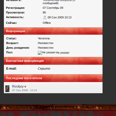
Активен в:
Технические вопросы
(3
сообщений)
Регистрация:
07 Сентябрь 09
Просмотров:
86
Активность:
08 Сен 2009 10:13
Сейчас:
Offline
Информация
Статус:
Читатель
Возраст:
Неизвестен
День рождения:
Неизвестен
Пол:
Не указал
Контактная информация
E-mail:
Скрыто
Последние посетители
Rockjoy
07 Сен 2009 - 12:41