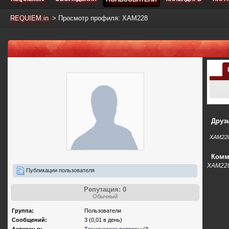
REQUIEM.in
>
Просмотр профиля: XAM228
Друз
XAM228
Комм
XAM228
Публикации пользователя
Репутация: 0
Обычный
Группа:
Пользователи
Сообщений:
3 (0,01 в день)