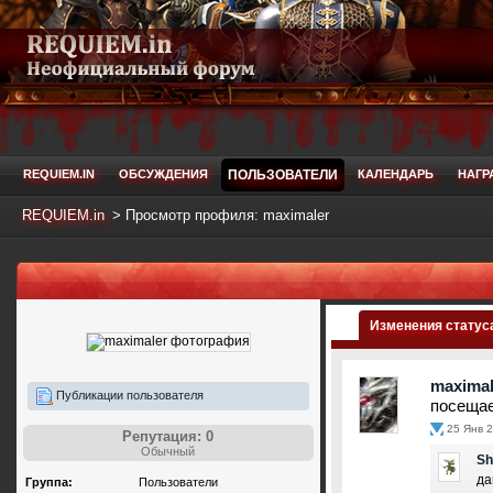
REQUIEM.IN
ОБСУЖДЕНИЯ
ПОЛЬЗОВАТЕЛИ
КАЛЕНДАРЬ
НАГР
REQUIEM.in
>
Просмотр профиля: maximaler
Изменения статус
maximal
Публикации пользователя
посещае
25 Янв 2
Репутация: 0
Обычный
S
да
Группа:
Пользователи