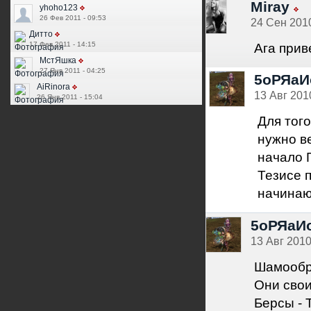
Miray
yhoho123
26 Фев 2011 - 09:53
24 Сен 2010
Дитто
Ага прив
17 Фев 2011 - 14:15
МстЯшка
27 Янв 2011 - 04:25
5оРЯаИ
AiRinora
13 Авг 2010
26 Янв 2011 - 15:04
Для тог
нужно в
начало Г
Тезисе п
начинаю
5оРЯаИ
13 Авг 2010
Шамообра
Они свои
Берсы - 