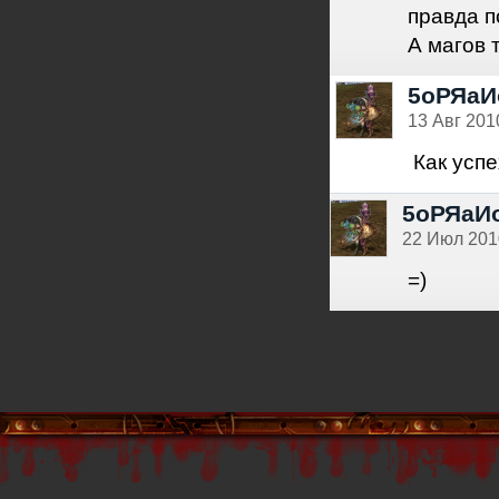
правда п
А магов 
5оРЯаИ
13 Авг 2010
Как усп
5оРЯаИ
22 Июл 2010
=)