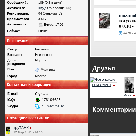
Сообщений:
109 (0,2 в день)
Активен в:
Флуд
(25 сообщений)
Регистрация:
04 Сентябрь 09
maximal
Просмотров:
3 517
потроши
Активность:
Вчера, 17:01
в 0.10 -_
Сейчас:
Offline
22 Янв 2
Информация
Статус:
Бывалый
Возраст:
Неизвестен
День
Март 5
рождения:
Друзья
Пол:
Мужчина
Город:
Москва
Контактная информация
НЕКРОМАНТ
E-mail:
Скрыто
Miray
ICQ:
476196635
Skype:
dj_maximaler
Комментарии
Последние посетители
труТАНК
12 Мар 2011 - 14:15