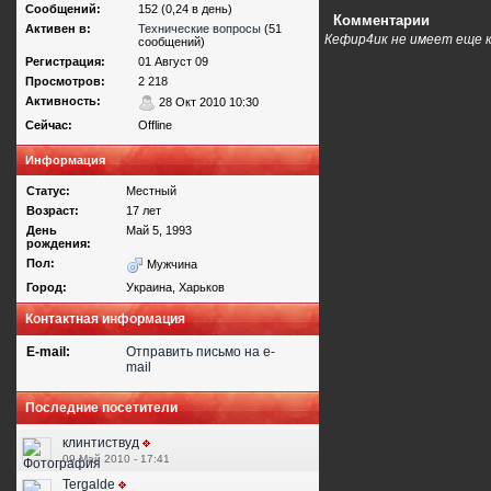
Сообщений:
152 (0,24 в день)
Комментарии
Активен в:
Технические вопросы
(51
Кефир4ик не имеет еще 
сообщений)
Регистрация:
01 Август 09
Просмотров:
2 218
Активность:
28 Окт 2010 10:30
Сейчас:
Offline
Информация
Статус:
Местный
Возраст:
17 лет
День
Май 5, 1993
рождения:
Пол:
Мужчина
Город:
Украина, Харьков
Контактная информация
E-mail:
Отправить письмо на e-
mail
Последние посетители
клинтиствуд
09 Май 2010 - 17:41
Tergalde