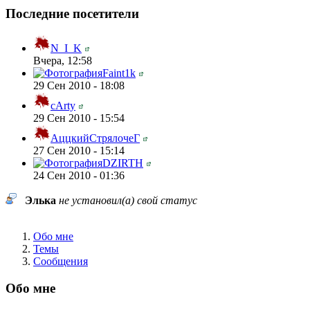
Последние посетители
N_I_K
Вчера, 12:58
Faint1k
29 Сен 2010 - 18:08
cArty
29 Сен 2010 - 15:54
АццкийСтрялочеГ
27 Сен 2010 - 15:14
DZIRTH
24 Сен 2010 - 01:36
Элька
не установил(а) свой статус
Обо мне
Темы
Сообщения
Обо мне