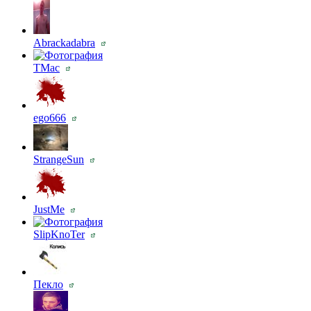
Abrackadabra
TMac
ego666
StrangeSun
JustMe
SlipKnoTer
Пекло