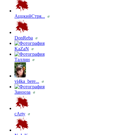
АццкийСтря...
DonReba
KaZaN
Таллин
vi4ka_bere...
Занооза
cArty