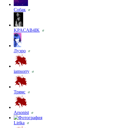
Собак
KPACAB4IK
Луэро
iamsorry
Трямс
Arsonist
Lirika