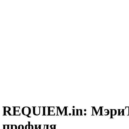
REQUIEM.in: МэриТ
профиля