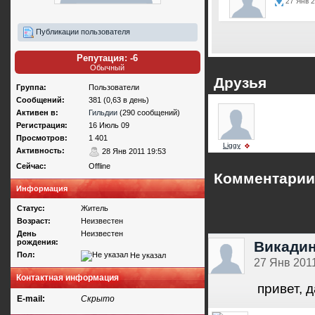
27 Янв 2
Публикации пользователя
Репутация: -6
Обычный
Друзья
Группа:
Пользователи
Сообщений:
381 (0,63 в день)
Активен в:
Гильдии
(290 сообщений)
Регистрация:
16 Июль 09
Просмотров:
1 401
Liggy
Активность:
28 Янв 2011 19:53
Сейчас:
Offline
Комментарии
Информация
Статус:
Житель
Возраст:
Неизвестен
День
Неизвестен
рождения:
Викади
Пол:
Не указал
27 Янв 2011
Контактная информация
привет, 
E-mail:
Скрыто