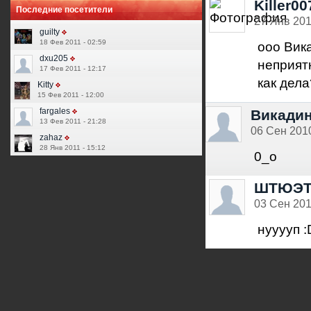
Killer00
Последние посетители
27 Янв 201
guilty
18 Фев 2011 - 02:59
ооо Вик
dxu205
неприят
17 Фев 2011 - 12:17
как дел
Kitty
15 Фев 2011 - 12:00
fargales
Викади
13 Фев 2011 - 21:28
06 Сен 2010
zahaz
28 Янв 2011 - 15:12
0_о
ШТЮЭ
03 Сен 201
нууууп :