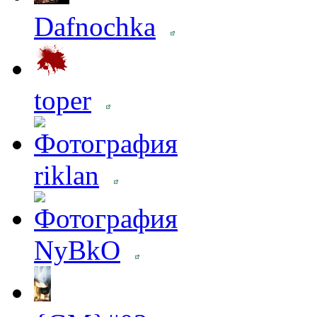
Dafnochka
toper
riklan
NyBkO