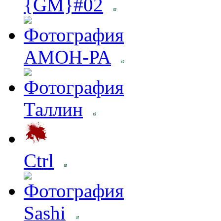
{GM}#02
АМОН-РА
Таллин
Ctrl
Sashi