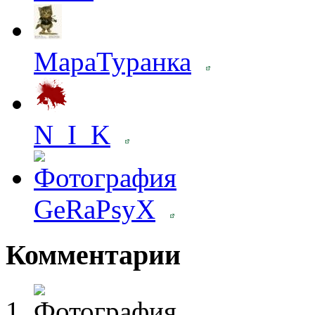
МараТуранка
N_I_K
GeRaPsyX
Комментарии