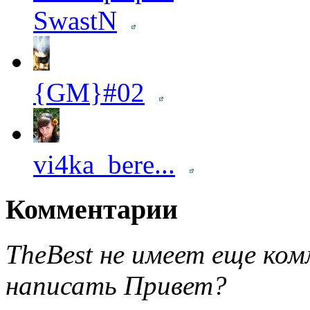
SwastN
{GM}#02
vi4ka_bere...
Комментарии
TheBest не имеет еще ко
написать Привет?