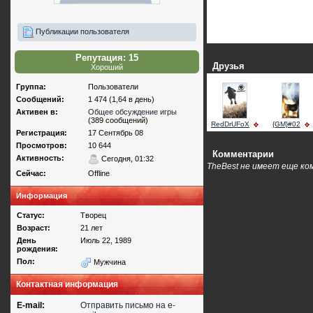
Публикации пользователя
Репутация: 15
Друзья
Хороший
Группа:
Пользователи
Сообщений:
1 474 (1,64 в день)
Активен в:
Общее обсуждение игры
(389 сообщений)
RedDrUFoX
{GM}#02
Регистрация:
17 Сентябрь 08
Просмотров:
10 644
Комментарии
Активность:
Сегодня, 01:32
TheBest не имеет еще ко
Сейчас:
Offline
Информация
Статус:
Творец
Возраст:
21 лет
День
Июль 22, 1989
рождения:
Пол:
Мужчина
Контактная информация
E-mail:
Отправить письмо на e-