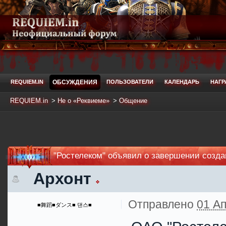
REQUIEM.IN
ОБСУЖДЕНИЯ
ПОЛЬЗОВАТЕЛИ
КАЛЕНДАРЬ
НАГ
REQUIEM.in
>
Не о «Реквиеме»
>
Общение
"Ростелеком" объявил о завершении созд
Архонт
Отправлено
01 Ап
■舞蹈■ダンス■ 댄스■