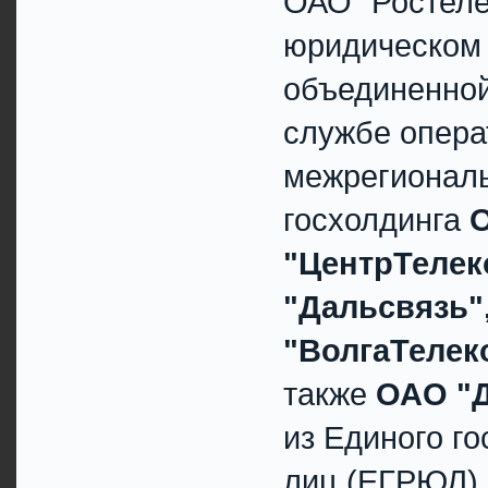
ОАО "Ростеле
юридическом 
объединенной
службе операт
межрегиональ
госхолдинга
"ЦентрТелек
"Дальсвязь"
"ВолгаТелек
также
ОАО "
из Единого г
лиц (ЕГРЮЛ) 