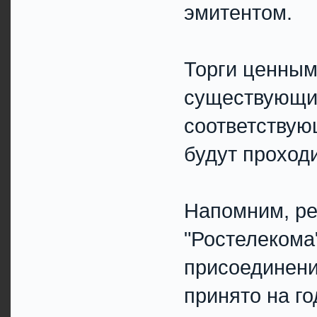
эмитентом.
Торги ценным
существующих
соответству
будут проход
Напомним, ре
"Ростелекома
присоединени
принято на г