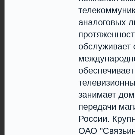
телекоммуник
аналоговых л
протяженност
обслуживает 
международно
обеспечивает
телевизионны
занимает до
передачи маг
России. Круп
ОАО "Связьин