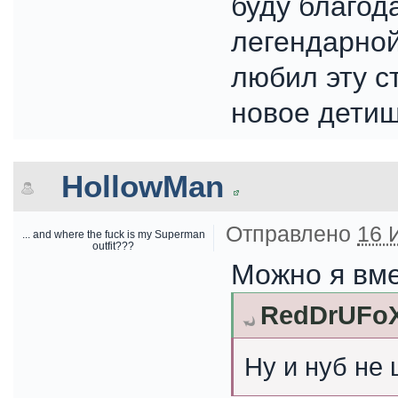
буду благод
легендарно
любил эту с
новое дети
HollowMan
Отправлено
16 
... and where the fuck is my Superman
outfit???
Можно я вм
RedDrUFoX 
Ну и нуб не 