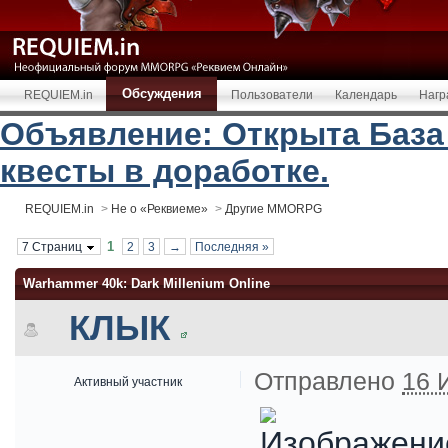
Обсуждения
REQUIEM.in
Пользователи
Календарь
Нагр
Объявление: Открыта База
квесты в доработке.
REQUIEM.in
>
Не о «Реквиеме»
>
Другие MMORPG
1
7 Страниц
2
3
→
Последняя »
Warhammer 40k: Dark Millenium Online
КЛЫК
Отправлено
16 
Активный участник