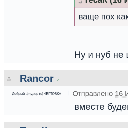
ТесаК (16 
ваще пох как
Ну и нуб не 
Rancor
Отправлено
16 
Добрый флудер (с) 4ЕРТОВКА
вместе буде