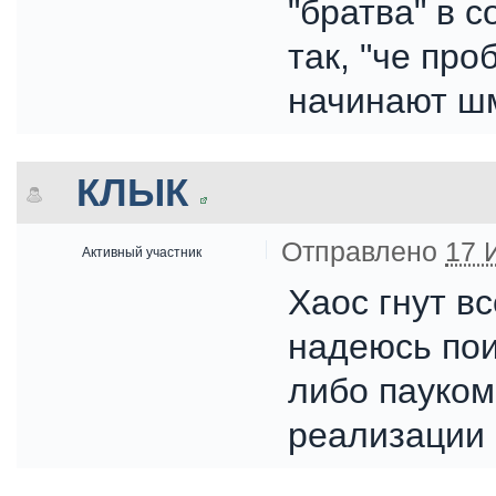
"братва" в 
так, "че пр
начинают ш
КЛЫК
Отправлено
17 
Активный участник
Хаос гнут вс
надеюсь пои
либо пауком
реализации 