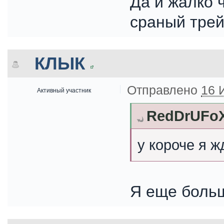
Да и жалко ч
сраный тре
КЛЫК
Отправлено
16 
Активный участник
RedDrUFoX
у короче я 
Я еще боль