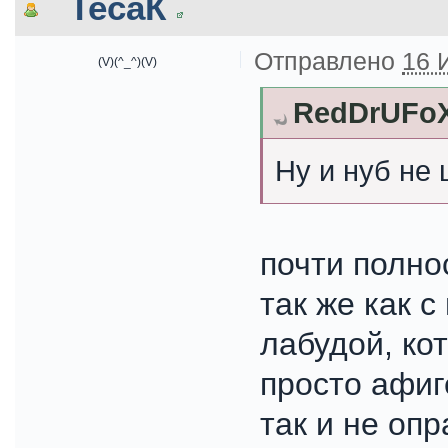
ТесаК
Отправлено
16 
(V)(^_^)(V)
RedDrUFoX
Ну и нуб не 
почти полно
так же как 
лабудой, ко
просто афиг
так и не оп