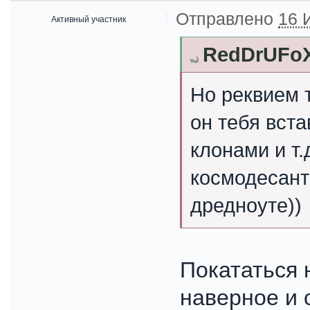
Отправлено
16 
Активный участник
RedDrUFoX
Но реквием 
он тебя вста
клонами и т.
космодесант
дредноуте))
Покататься 
наверное и 