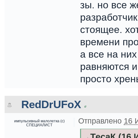
зы. но все 
разработчик
стоящее. хо
времени про
а все на них
равняются и
просто хрен
RedDrUFoX
Отправлено
16 
импульсивный малолетка (с)
СПЕЦИАЛИСТ
ТесаК (16 