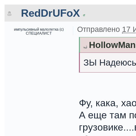
RedDrUFoX
Отправлено
17 
импульсивный малолетка (с)
СПЕЦИАЛИСТ
HollowMan 
ЗЫ Надеюсь,
Фу, кака, ха
А еще там п
грузовике...