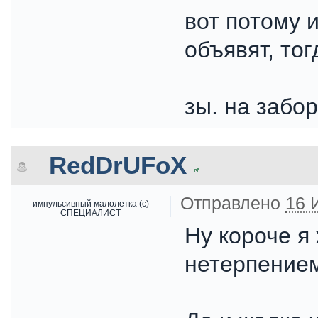
вот потому 
объявят, тог
зы. на забо
RedDrUFoX
Отправлено
16 
импульсивный малолетка (с)
СПЕЦИАЛИСТ
Ну короче я
нетерпение