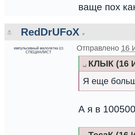
ваще пох ка
RedDrUFoX
Отправлено
16 
импульсивный малолетка (с)
СПЕЦИАЛИСТ
КЛЫК (16 И
Я еще боль
А я в 10050