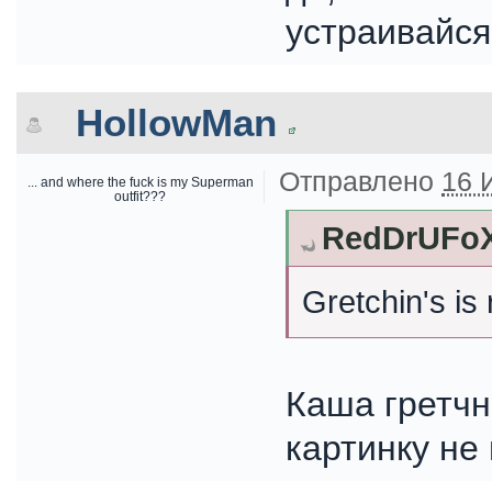
устраивайся
HollowMan
Отправлено
16 
... and where the fuck is my Superman
outfit???
RedDrUFoX 
Gretchin's is
Каша гретчн
картинку не