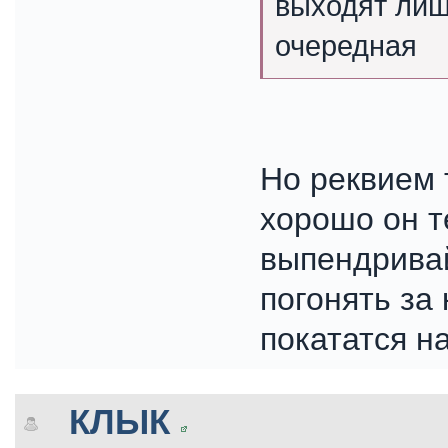
выходят лиш
очередная
Но реквием 
хорошо он те
выпендривай
погонять за
покататся н
КЛЫК