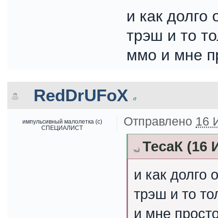
и как долго
трэш и то то
ммо и мне п
RedDrUFoX
Отправлено
16 
импульсивный малолетка (с)
СПЕЦИАЛИСТ
ТесаК (16 
и как долго 
трэш и то то
и мне просто