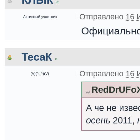
Отправлено
16 
Активный участник
Официальной
ТесаК
Отправлено
16 
(V)(^_^)(V)
RedDrUFoX
А че не изве
осень
2011,