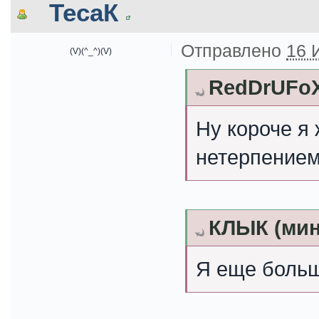
ТесаК
Отправлено
16 
(V)(^_^)(V)
RedDrUFoX
Ну короче я 
нетерпение
КЛЫК (мин
Я еще боль