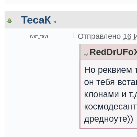
ТесаК
Отправлено
16 
(V)(^_^)(V)
RedDrUFoX
Но реквием 
он тебя вста
клонами и т.
космодесант
дредноуте))