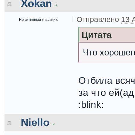
Xokan
Отправлено
13 
Не активный участник.
Цитата
Что хорошег
Отбила всяч
за что ей(а
:blink:
Niello