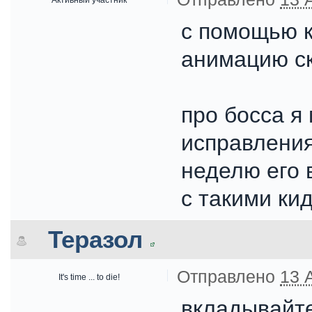
с помощью к
анимацию ск
про босса я 
исправления
неделю его 
с такими ки
Теразол
Отправлено
13 
It's time ... to die!
вкладывайте