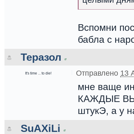
Вспомни по
бабла с наро
Теразол
Отправлено
13 
It's time ... to die!
мне ваще ин
КАЖДЫЕ ВЫ
штукЭ, а у н
SuAXiLi