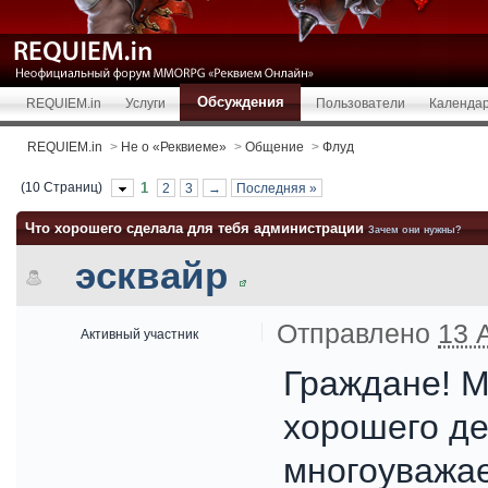
Обсуждения
REQUIEM.in
Услуги
Пользователи
Календа
REQUIEM.in
>
Не о «Реквиеме»
>
Общение
>
Флуд
(10 Страниц)
1
2
3
→
Последняя »
Что хорошего сделала для тебя администрации
Зачем они нужны?
эсквайр
Отправлено
13 
Активный участник
Граждане! М
хорошего д
многоуважа