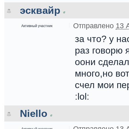
эсквайр
Отправлено
13 
Активный участник
за что? у н
раз говорю 
оони сделал
много,но во
счел мои пе
:lol:
Niello
Отправлено
13 
Активный участник