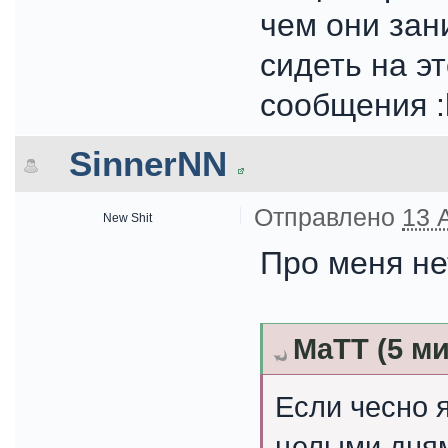
чем они зан
сидеть на э
сообщения :l
SinnerNN
Отправлено
13 
New Shit
Про меня не
MaTT (5 ми
Если чесно 
целыми дня