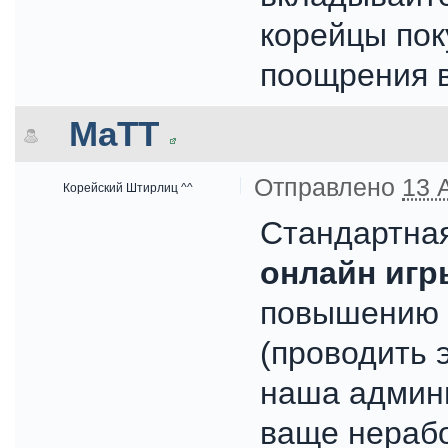
корейцы поку
поощрения в
MaTT
Отправлено
13 
Корейский Штирлиц ^^
Стандартна
онлайн игр
повышению и
(проводить 
наша админ
ваще нерабо