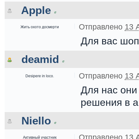
Apple
Отправлено
13 
Жить охото досмерти
Для вас шопч
deamid
Отправлено
13 
Desipere in loco.
Для нас он
решения в 
Niello
Отправлено
13 
Активный участник