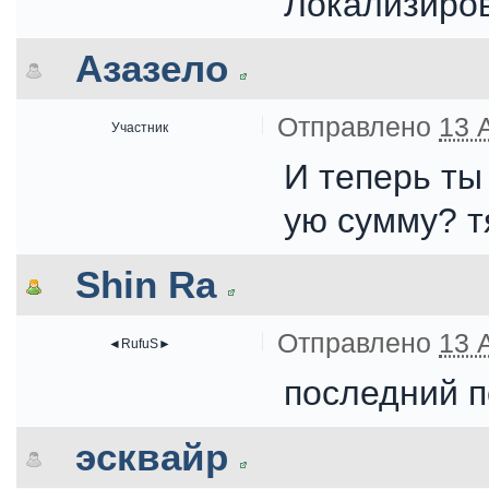
Локализиров
Азазело
Отправлено
13 
Участник
И теперь ты
ую сумму? т
Shin Ra
Отправлено
13 
◄RufuS►
последний п
эсквайр