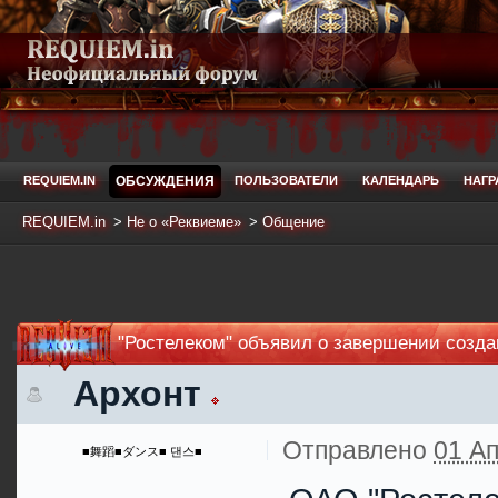
REQUIEM.IN
ОБСУЖДЕНИЯ
ПОЛЬЗОВАТЕЛИ
КАЛЕНДАРЬ
НАГ
REQUIEM.in
>
Не о «Реквиеме»
>
Общение
"Ростелеком" объявил о завершении созд
Архонт
Отправлено
01 Ап
■舞蹈■ダンス■ 댄스■