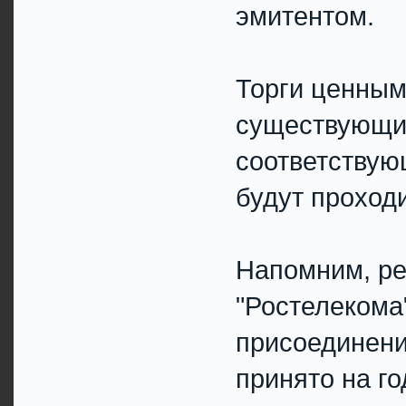
эмитентом.
Торги ценным
существующих
соответству
будут проход
Напомним, ре
"Ростелекома
присоединени
принято на г