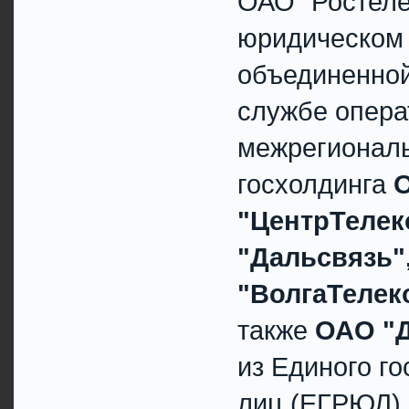
ОАО "Ростеле
юридическом 
объединенной
службе операт
межрегиональ
госхолдинга
"ЦентрТелек
"Дальсвязь"
"ВолгаТелек
также
ОАО "
из Единого г
лиц (ЕГРЮЛ) 