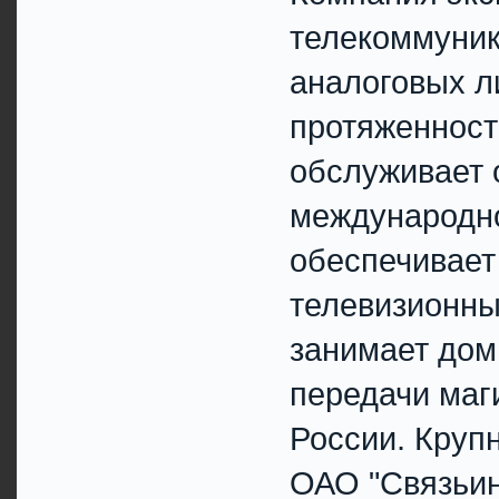
телекоммуник
аналоговых л
протяженност
обслуживает 
международно
обеспечивает
телевизионны
занимает до
передачи маг
России. Круп
ОАО "Связьин