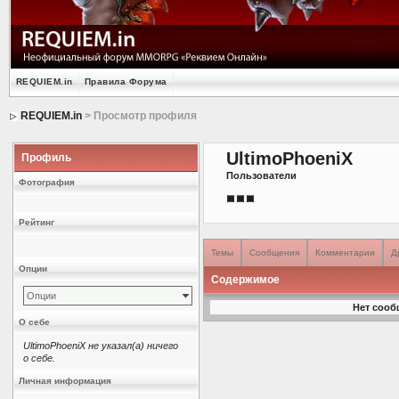
REQUIEM.in
Правила Форума
REQUIEM.in
> Просмотр профиля
UltimoPhoeniX
Профиль
Пользователи
Фотография
Рейтинг
Темы
Сообщения
Комментарии
Д
Опции
Содержимое
Опции
Нет сооб
О себе
UltimoPhoeniX не указал(а) ничего
о себе.
Личная информация