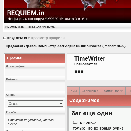
REQUIEM.in
Правила Форума
REQUIEM.in
> Просмотр профиля
Продаётся игровой компьютер Acer Aspire M5100 в Москве (Phenom 9500).
TimeWriter
Профиль
Пользователи
Фотография
Рейтинг
Темы
Сообщения
Комментарии
Д
Опции
Содержимое
Опции
баг еще один
О себе
TimeWriter не указал(а) ничего
баг в ионках
о себе.
только что во время руин))