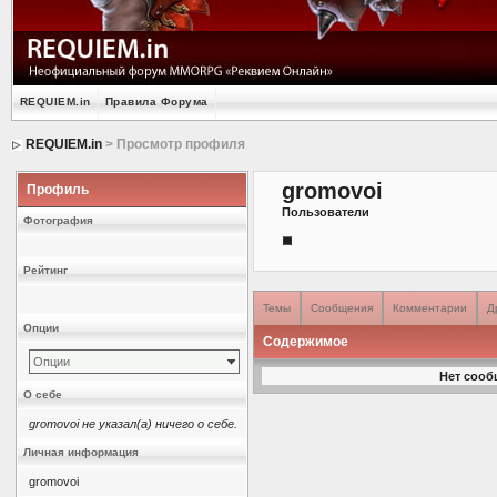
REQUIEM.in
Правила Форума
REQUIEM.in
> Просмотр профиля
gromovoi
Профиль
Пользователи
Фотография
Рейтинг
Темы
Сообщения
Комментарии
Д
Опции
Содержимое
Опции
Нет сооб
О себе
gromovoi не указал(а) ничего о себе.
Личная информация
gromovoi