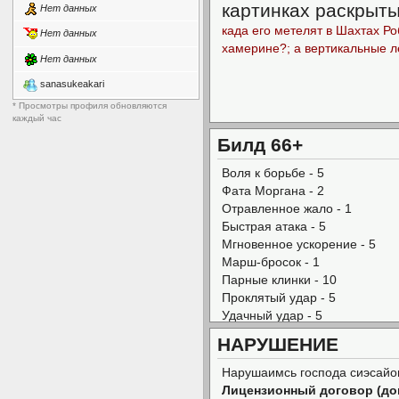
картинках раскрыты
Нет данных
када его метелят в Шахтах Р
Нет данных
хамерине?; а вертикальные 
Нет данных
sanasukeakari
* Просмотры профиля обновляются
каждый час
Билд 66+
Воля к борьбе - 5
Фата Моргана - 2
Отравленное жало - 1
Быстрая атака - 5
Мгновенное ускорение - 5
Марш-бросок - 1
Парные клинки - 10
Проклятый удар - 5
Удачный удар - 5
Скрытность - 8
НАРУШЕНИЕ
Стойкость - 7
Ослепляющая атака - 5
Нарушаимсь господа сиэсайо
Жестокий порыв - 4
Лицензионный договор (до