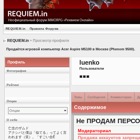
REQUIEM.in
Правила Форума
REQUIEM.in
> Просмотр профиля
Продаётся игровой компьютер Acer Aspire M5100 в Москве (Phenom 9500).
luenko
Профиль
Пользователи
Фотография
Рейтинг
Темы
Сообщения
Комментарии
Д
Опции
Содержимое
Опции
Не ПРОДАМ ПЕРСО
О себе
亡念のザムド
Модераториал
アクシバと僕は「似てる」ってよく言
われます（笑）。「すごい合Ӗ
Продажа аккаунтов запрещ