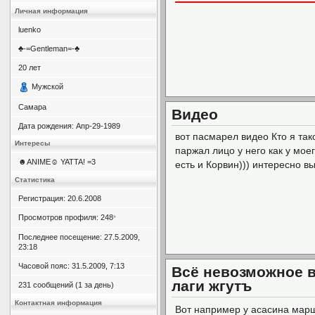
Личная информация
luenko
♣-=Gentleman=-♣
20
лет
Мужской
Самара
Видео
Дата рождения:
Апр-29-1989
вот пасмарел видео Кто я так
Интересы
паржал лицо у него как у моег
☻ANIME☺ YATTA! =3
есть и Корвин))) интересно в
Статистика
Регистрация: 20.6.2008
Просмотров профиля: 248
*
Последнее посещение: 27.5.2009,
23:18
Часовой пояс: 31.5.2009, 7:13
Всё невозможное в
лаги жгутъ
231 сообщений (1 за день)
Контактная информация
Вот например у асасина мар