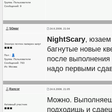
Группа: Пользователи
Сообщений: 9
SGwar
24.6.2008, 21:04
NightScary
, юзаем
Электро почтен папирен капут
багнутые новые кве
Пол :
после выполнения 
Группа: Пользователи
Сообщений: 793
надо первыми сда
Из: Москва
Rancor
24.6.2008, 21:05
Можно. Выполняеш
Активный участник
подходишь и сдаеш