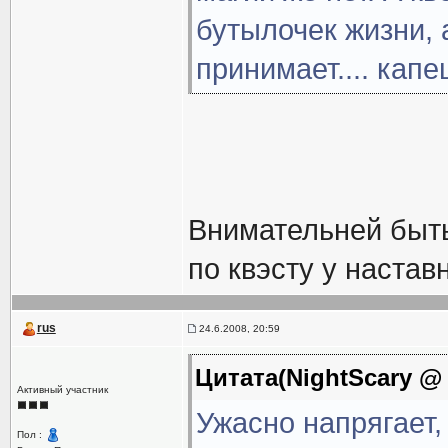
бутылочек жизни, 
принимает.... капец
Внимательней быть
по квэсту у настав
rus
24.6.2008, 20:59
Цитата(NightScary @ 
Активный участник
Ужасно напрягает
Пол :