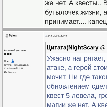
же нет. А квесты.. 
бутылочек жизни, а
принимает.... капец
Psion
24.6.2008, 20:48
Цитата(NightScary @ 
Активный участник
Ужасно напрягает
Пол :
Группа: Пользователи
атаке, а герой сто
Сообщений: 158
Из: Москва
мочит. Ни где тако
обновлением сдела
квест 5 левела, г
магии же нет. А кв