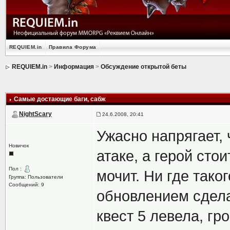
REQUIEM.in
Правила Форума
REQUIEM.in
>
Информация
>
Обсуждение открытой беты
Самые достающие баги
, сабж
NightScary
24.6.2008, 20:41
Ужасно напрягает,
Новичок
атаке, а герой сто
Пол :
мочит. Ни где таког
Группа: Пользователи
Сообщений: 9
обновлением сдела
квест 5 левела, гр