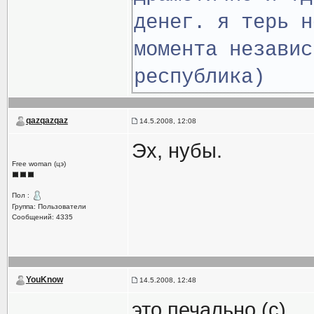
денег. я терь н
момента независ
республика)
qazqazqaz
14.5.2008, 12:08
Эх, нубы.
Free woman (цэ)
Пол :
Группа: Пользователи
Сообщений: 4335
YouKnow
14.5.2008, 12:48
это печально (с)