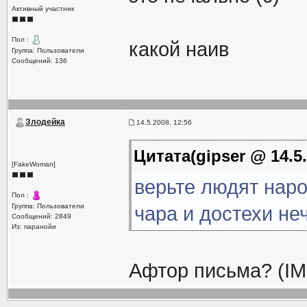
Активный участник
Пол :
какой наив
Группа: Пользователи
Сообщений: 136
Злодейка
14.5.2008, 12:56
Цитата(gipser @ 14.5.
[FakeWoman]
верьте людят нар
Пол :
Группа: Пользователи
чара и достехи неч
Сообщений: 2849
Из: паранойи
Афтор письма? (IM