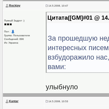
Rockjoy
14.5.2008, 10:47
Цитата([GM]#01 @ 14.
Пьяный Задрот :)
Пол :
Группа: Пользователи
За прошедшую нед
Сообщений: 896
Из: Украина
интересных писем,
взбудоражило нас,
вами:
улыбнуло
Kantar
14.5.2008, 10:53