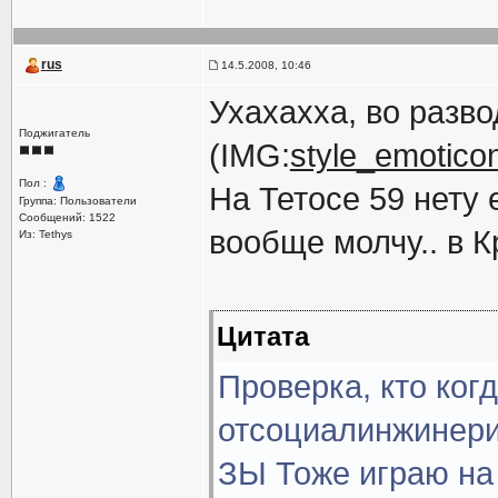
rus
14.5.2008, 10:46
Ухахахха, во разво
Поджигатель
(IMG:
style_emoticon
Пол :
На Тетосе 59 нету 
Группа: Пользователи
Сообщений: 1522
вообще молчу.. в К
Из: Tethys
Цитата
Проверка, кто ког
отсоциалинжинерит
ЗЫ Тоже играю на 