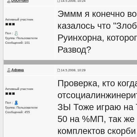
DoUrrden
14.5.2008, 10:24
Эммм я конечно во
Активный участник
казалось что "Злоб
Пол :
Руинхорна, которог
Группа: Пользователи
Сообщений: 101
Развод?
Афина
14.5.2008, 10:29
Проверка, кто когд
Активный участник
отсоциалинжинерить
Пол :
ЗЫ Тоже играю на Т
Группа: Пользователи
Сообщений: 455
50 на %МП, так же
комплектов скорби 