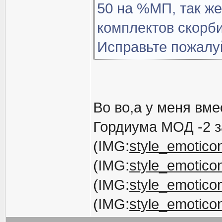
50 на %МП, так же
комплектов скорби
Исправьте пожалуй
Во во,а у меня вм
Гордиума МОД -2 за
(IMG:
style_emoticons
(IMG:
style_emoticons
(IMG:
style_emoticons
(IMG:
style_emoticons