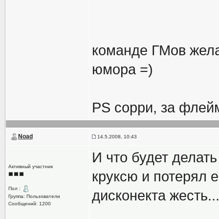
команде ГМов жела
юмора =)
PS сорри, за флей
Noad
14.5.2008, 10:43
И что будет делат
Активный участник
круксю и потерял е
Пол :
дисконекта жесть...*
Группа: Пользователи
Сообщений: 1200