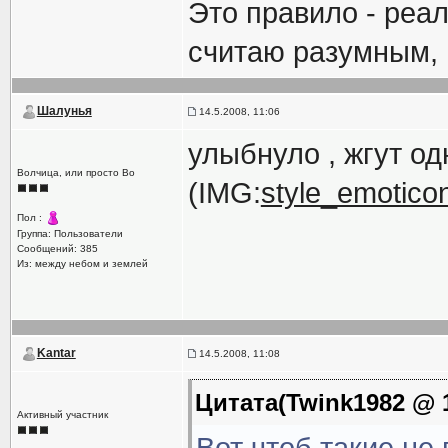
Это правило - реал
считаю разумным, 
Шалунья
14.5.2008, 11:06
улыбнуло , жгут од
Волчица, или просто Во
(IMG:
style_emoticon
Пол :
Группа: Пользователи
Сообщений: 385
Из: между небом и землей
Kantar
14.5.2008, 11:08
Цитата(Twink1982 @ 1
Активный участник