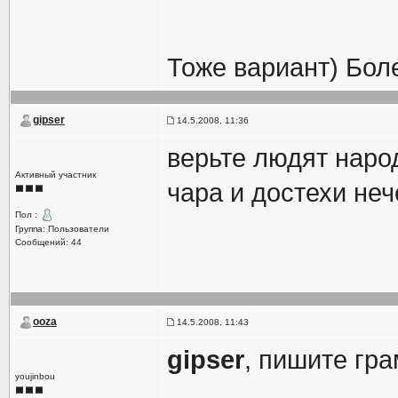
Тоже вариант) Боле
gipser
14.5.2008, 11:36
верьте людят наро
Активный участник
чара и достехи неч
Пол :
Группа: Пользователи
Сообщений: 44
ooza
14.5.2008, 11:43
gipser
, пишите гр
youjinbou