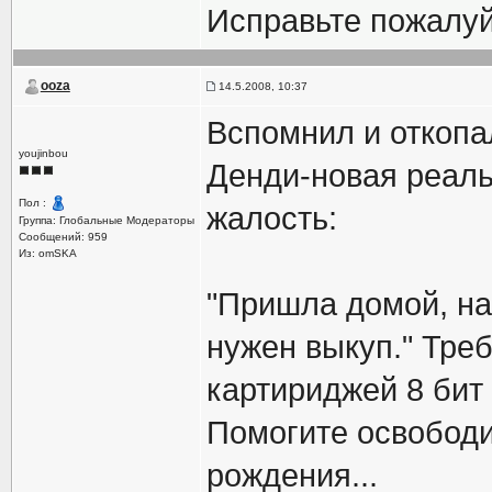
Исправьте пожалуй
ooza
14.5.2008, 10:37
Вспомнил и откопа
youjinbou
Денди-новая реаль
Пол :
жалость:
Группа: Глобальные Модераторы
Сообщений: 959
Из: omSKA
"Пришла домой, на 
нужен выкуп." Тре
картириджей 8 бит
Помогите освободи
рождения...