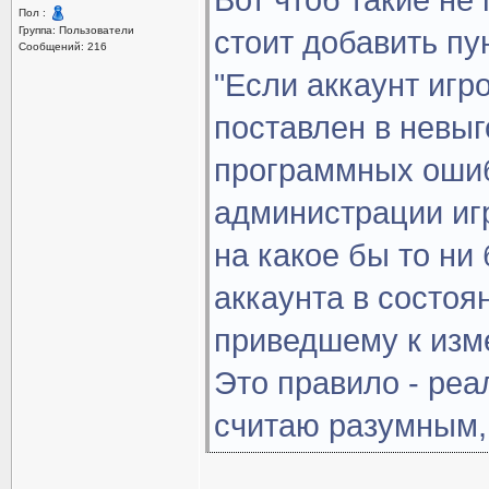
Вот чтоб такие не 
Пол :
Группа: Пользователи
стоит добавить пу
Сообщений: 216
"Если аккаунт игр
поставлен в невыг
программных ошиб
администрации игр
на какое бы то н
аккаунта в состо
приведшему к изм
Это правило - реа
считаю разумным, 