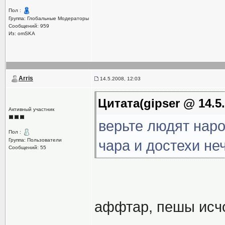
Пол :
Группа: Глобальные Модераторы
Сообщений: 959
Из: omSKA
Arris
14.5.2008, 12:03
Цитата(gipser @ 14.5.
Активный участник
верьте людят нар
Пол :
Группа: Пользователи
чара и достехи неч
Сообщений: 55
аффтар, пешы исч