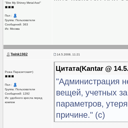
"Bite My Shiney Metal Ass!"
Пол :
Группа: Пользователи
Сообщений: 363
Из: Москва
Twink1982
14.5.2008, 11:21
Цитата(Kantar @ 14.5.
Рожа Паразитская=)
"Администрация не
Пол :
Группа: Пользователи
вещей, учетных за
Сообщений: 1292
Из: удобного кресла перед
параметров, утер
компом
причине." (с)