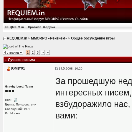
REQUIEM.in
Правила Форума
REQUIEM.in
>
MMORPG «Реквием»
>
Общее обсуждение игры
4 страниц
1
2
3
>
»
Лучшие письма
[GM]#01
14.5.2008, 10:20
За прошедшую нед
Gravity Local Team
интересных писем, 
Пол :
взбудоражило нас,
Группа: Пользователи
Сообщений: 1979
вами:
Из: Москва