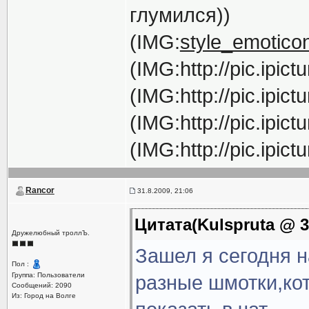
глумился))
(IMG:
style_emoticon
(IMG:http://pic.ipic
(IMG:http://pic.ipi
(IMG:http://pic.ipi
(IMG:http://pic.ipi
Rancor
31.8.2009, 21:06
Цитата(Kulspruta @ 31
Дружелюбный троллЪ.
Зашел я сегодня н
Пол :
Группа: Пользователи
разные шмотки,кот
Сообщений: 2090
Из: Город на Волге