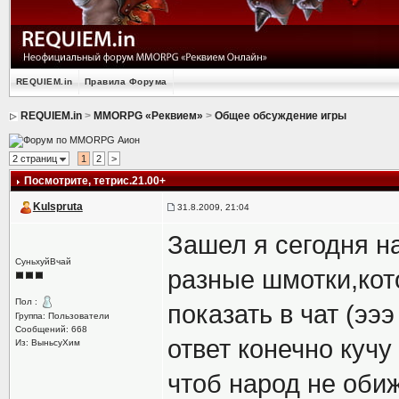
REQUIEM.in
Правила Форума
REQUIEM.in
>
MMORPG «Реквием»
>
Общее обсуждение игры
2 страниц
1
2
>
Посмотрите
, тетрис.21.00+
Kulspruta
31.8.2009, 21:04
Зашел я сегодня на
СуньхуйВчай
разные шмотки,кот
Пол :
показать в чат (эээ
Группа: Пользователи
Сообщений: 668
ответ конечно кучу
Из: ВыньсуХим
чтоб народ не обиж