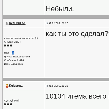
Небыли.
RedDrUFoX
31.8.2009, 21:23
как ты это сделал?
импульсивный малолетка (с)
СПЕЦИАЛИСТ
Пол :
Группа: Пользователи
Сообщений: 826
Из: г. Владимир
Kulspruta
31.8.2009, 21:23
10104 итема всего 
СуньхуйВчай