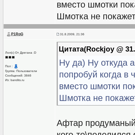
вместо шмотки пок
Шмотка не покажет
P1RoG
31.8.2009, 21:36
Цитата(Rockjoy @ 31.
Лол(с) От Дрегана :D
Ну да) Ну откуда 
Пол :
Группа: Пользователи
попробуй когда в 
Сообщений: 3846
Из: bandits.ru
вместо шмотки по
Шмотка не покаже
Афтар продуманый 
кого-то\поделился 