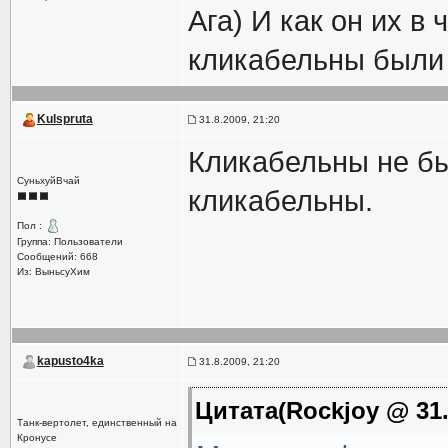
Ага) И как он их в
кликабельны были 
Kulspruta
31.8.2009, 21:20
Кликабельны не бы
СуньхуйВчай
кликабельны.
Пол :
Группа: Пользователи
Сообщений: 668
Из: ВыньсуХим
kapusto4ka
31.8.2009, 21:20
Цитата(Rockjoy @ 31.
Танк-вертолет, единственный на
Кронусе