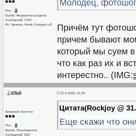
Молодец, фотошоп
Пол :
Группа: Модератор раздела
Сообщений: 1760
Из: Украина, Киеф, Борщага xD
Причём тут фотошо
причем бывают мом
который мы суем в 
что как раз их и вс
интерестно.. (IMG:
КЛЫК
31.8.2009, 21:20
Цитата(Rockjoy @ 31.
Активный участник
Еще скажи что они
Пол :
Группа: Пользователи
Сообщений: 629