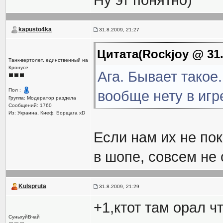
Ну эт понятно)
kapusto4ka
31.8.2009, 21:27
Цитата(Rockjoy @ 31.
Танк-вертолет, единственный на
Кронусе
Ага. Бывает такое
Пол :
вообще нету в игре
Группа: Модератор раздела
Сообщений: 1760
Из: Украина, Киеф, Борщага xD
Если нам их не пок
в шопе, совсем не 
Kulspruta
31.8.2009, 21:29
+1,ктот там орал ч
СуньхуйВчай