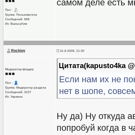
самом деле есть м
Пол :
Группа: Пользователи
Сообщений: 668
Из: ВыньсуХим
Rockjoy
31.8.2009, 21:30
Цитата(kapusto4ka @ 
Модератор-флудер
Если нам их не по
Пол :
Группа: Модератор раздела
нет в шопе, совсем
Сообщений: 3237
Из: Украина
Ну да) Ну откуда а
попробуй когда в ч