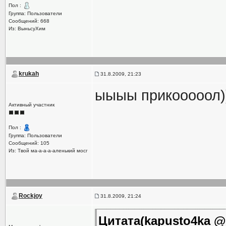
Пол :
Группа: Пользователи
Сообщений: 668
Из: ВыньсуХим
krukah
31.8.2009, 21:23
ыыыы прикооооол))
Активный участник
Пол :
Группа: Пользователи
Сообщений: 105
Из: Твой ма-а-а-а-аленький мосг
Rockjoy
31.8.2009, 21:24
Цитата(kapusto4ka @ 