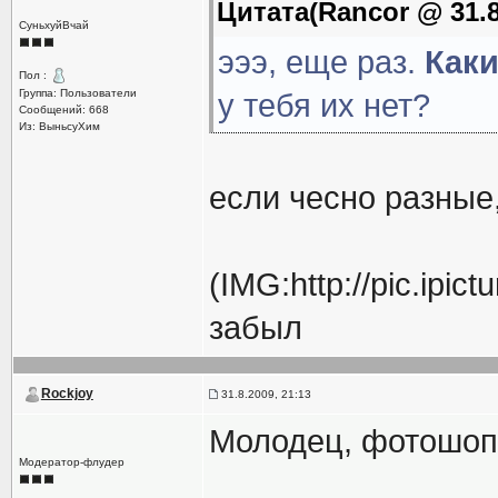
Цитата(Rancor @ 31.8
СуньхуйВчай
эээ, еще раз.
Как
Пол :
Группа: Пользователи
у тебя их нет?
Сообщений: 668
Из: ВыньсуХим
если чесно разные
(IMG:http://pic.ipi
забыл
Rockjoy
31.8.2009, 21:13
Молодец, фотошоп
Модератор-флудер