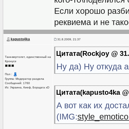
Если хорошо разби
реквиема и не так
kapusto4ka
31.8.2009, 21:37
Цитата(Rockjoy @ 31.
Танк-вертолет, единственный на
Кронусе
Ну да) Ну откуда а
Пол :
Группа: Модератор раздела
Сообщений: 1760
Из: Украина, Киеф, Борщага xD
Цитата(kapusto4ka @ 
А вот как их доста
(IMG:
style_emotico