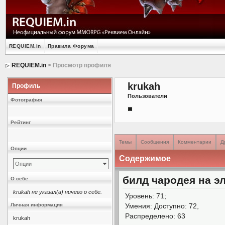
REQUIEM.in
Правила Форума
REQUIEM.in
> Просмотр профиля
krukah
Профиль
Пользователи
Фотография
Рейтинг
Темы
Сообщения
Комментарии
Д
Опции
Содержимое
Опции
билд чародея на э
О себе
krukah не указал(а) ничего о себе.
Уровень: 71;
Личная информация
Умения: Доступно: 72,
Распределено: 63
krukah