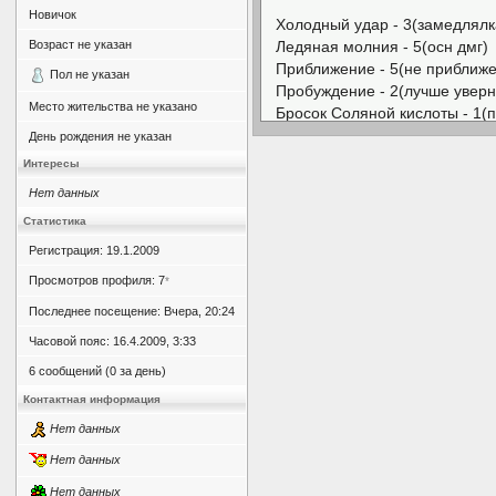
Новичок
Холодный удар - 3(замедлялк
Возраст не указан
Ледяная молния - 5(осн дмг)
Приближение - 5(не приближе
Пол не указан
Пробуждение - 2(лучше уверн
Место жительства не указано
Бросок Соляной кислоты - 1(
Бросок лианы - 2(ещё замедл
День рождения не указан
Невидимая Стрела - 5(стан ст
Интересы
Проклятия Пламени - 5(стан с
Нет данных
Мгновенное Исцеление - 4(х
Яростный удар - 5(маг дмг н
Статистика
Святое Счастье - 3(хп малова
Регистрация: 19.1.2009
Таинственный Шторм - 5(маг 
Просмотров профиля: 7
*
Snow Burst - 5(ууууу ппц ски
Bliss of Fairy - 5(усиливаем вс
Последнее посещение: Вчера, 20:24
Fairys Judge - 3(труууу скил2)
Часовой пояс: 16.4.2009, 3:33
Magic Mastery - 4(наша мощно
6 сообщений (0 за день)
Clairvoyant - 1(видеть синов эт
Контактная информация
Нет данных
Нет данных
Нет данных