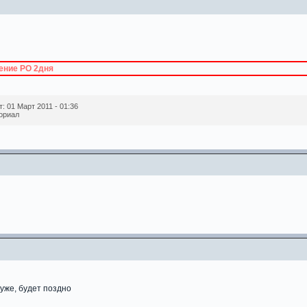
ение РО 2дня
 01 Март 2011 - 01:36
ориал
 уже, будет поздно