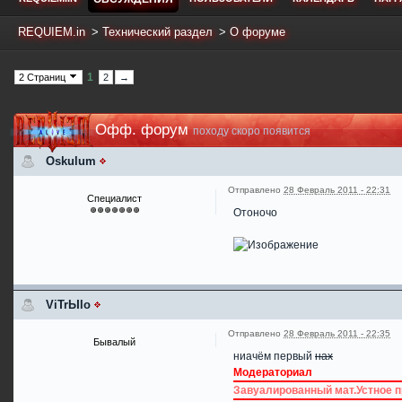
REQUIEM.in
>
Технический раздел
>
О форуме
1
2 Страниц
2
→
Офф. форум
походу скоро появится
Oskulum
Отправлено
28 Февраль 2011 - 22:31
Специалист
Отоночо
ViTrЫlo
Отправлено
28 Февраль 2011 - 22:35
Бывалый
ниачём первый
нах
Модераториал
Завуалированный мат.Устное 