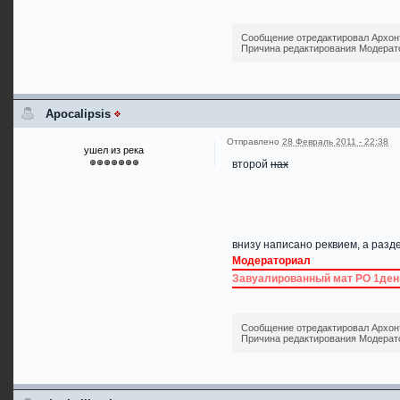
Сообщение отредактировал Архонт:
Причина редактирования Модерат
Apocalipsis
Отправлено
28 Февраль 2011 - 22:38
ушел из река
второй
нах
внизу написано реквием, а разд
Модераториал
Завуалированный мат РО 1ден
Сообщение отредактировал Архонт:
Причина редактирования Модерат