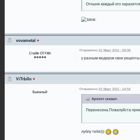
Отныне каждый кто заразится 
vovametal
Отправлено
01 Март 2011 - 09:36
Cradle Of Filth
у разным модеров свои рецепты
ViTrЫlo
Отправлено
01 Март 2011 - 14:54
Бывалый
Архонт сказал:
Перенесена.Пожалуйста прек
лублу тебя)))