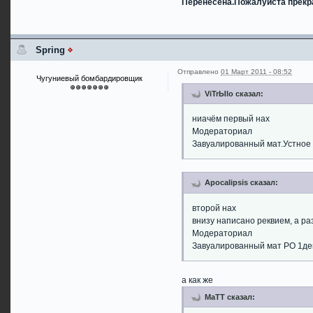
Перенесена.Пожалуйста прек
Spring
Отправлено
01 Март 2011 - 08:52
Чугуниевый бомбардировщик
ViTrЫlo сказал:
ниачём первый нах
Модераториал
Завуалированный мат.Устное
Apocalipsis сказал:
второй нах
внизу написано реквием, а ра
Модераториал
Завуалированный мат РО 1де
а как же
MaTT сказал: