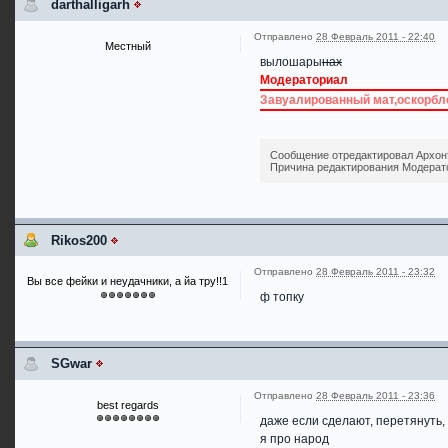
darthalligarh
Отправлено
28 Февраль 2011 - 22:40
Местный
вылошары
нах
Модераториал
Завуалированный мат,оскорбл
Сообщение отредактировал Архонт:
Причина редактирования Модерат
Rikos200
Отправлено
28 Февраль 2011 - 23:32
Вы все фейки и неудачники, а йа тру!!1
ф топку
SGwar
Отправлено
28 Февраль 2011 - 23:36
best regards
даже если сделают, перетянуть,
я про народ