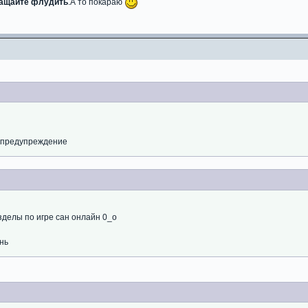
ращайте флудить
.А то покараю
 предупреждение
зделы по игре сан онлайн 0_о
нь