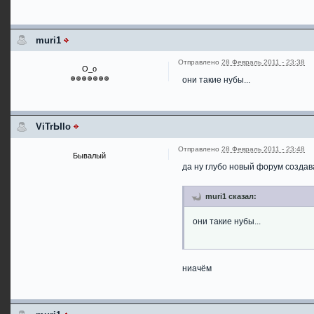
muri1
Отправлено
28 Февраль 2011 - 23:38
О_о
они такие нубы...
ViTrЫlo
Отправлено
28 Февраль 2011 - 23:48
Бывалый
да ну глубо новый форум создав
muri1 сказал:
они такие нубы...
ниачём