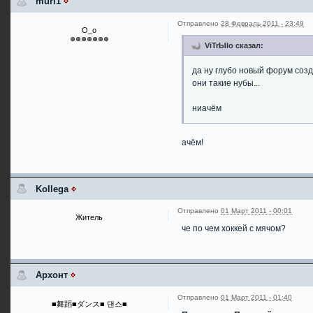
muri1
Отправлено
28 Февраль 2011 - 23:49
О_о
ViTrЫlo сказал:
да ну глубо новый форум созд
они такие нубы...
ниачём
ачём!
Kollega
Отправлено
01 Март 2011 - 00:01
Житель
че по чем хоккей с мячом?
Архонт
Отправлено
01 Март 2011 - 01:40
■舞蹈■ダンス■ 댄스■