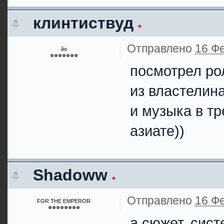
клинтиствуд
Отправлено
16 Фе
йо
посмотрел рол
из властелин
и музыка в тр
азиате))
Shadoww
Отправлено
16 Фе
FOR THE EMPEROR
а сюжет, сист