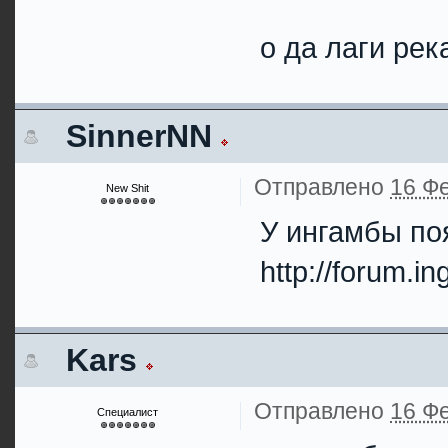
о да лаги ре
SinnerNN
Отправлено
16 Фе
New Shit
У ингамбы п
http://forum.i
Kars
Отправлено
16 Фе
Специалист