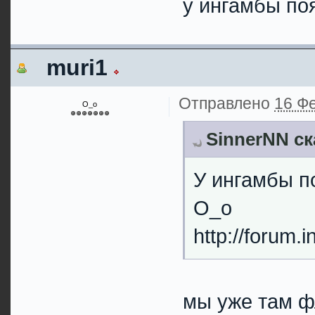
у ингамбы по
muri1
Отправлено
16 Фе
О_о
SinnerNN ск
У ингамбы 
О_о
http://forum.
мы уже там ф