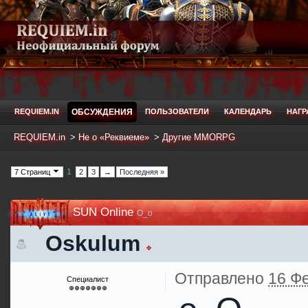
REQUIEM.IN
ОБСУЖДЕНИЯ
ПОЛЬЗОВАТЕЛИ
КАЛЕНДАРЬ
НАГ
REQUIEM.in
>
Не о «Реквиеме»
>
Другие MMORPG
1
7 Страниц
2
3
→
Последняя »
SUN Online
O_o
Oskulum
Отправлено
16 Фе
Специалист