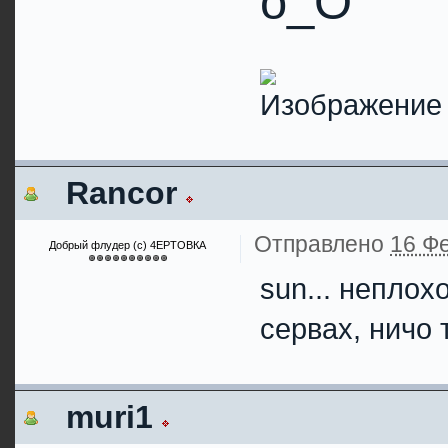
o_O
Rancor
Отправлено
16 Фе
Добрый флудер (с) 4ЕРТОВКА
sun... неплох
сервах, ничо 
muri1