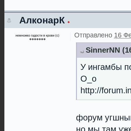
АлконарК
Отправлено
16 Фе
немножко гадости в крови (с)
SinnerNN (1
У ингамбы 
О_о
http://forum.
форум угшны
но мы там уж