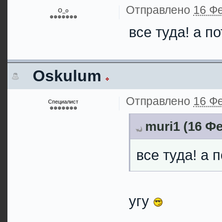
Отправлено
16 Фе
О_о
все туда! а п
Oskulum
Отправлено
16 Фе
Специалист
muri1 (16 Фе
все туда! а 
угу