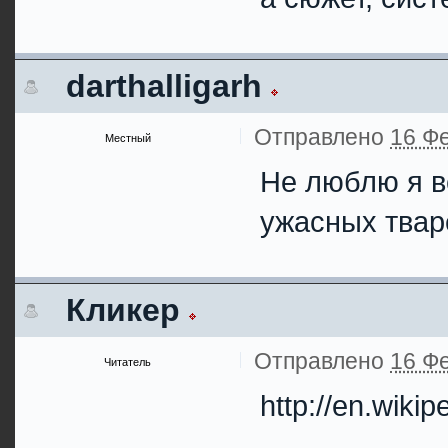
darthalligarh
Отправлено
16 Фе
Местный
Не люблю я в
ужасных тваре
Кликер
Отправлено
16 Фе
Читатель
http://en.wikip