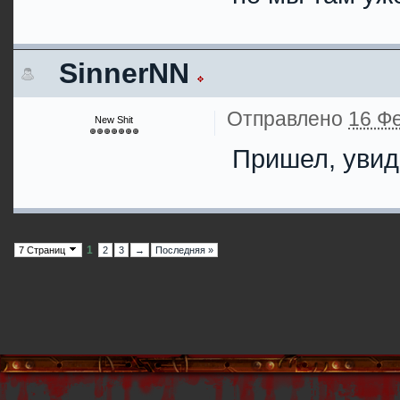
SinnerNN
Отправлено
16 Фе
New Shit
Пришел, увиде
1
7 Страниц
2
3
→
Последняя »