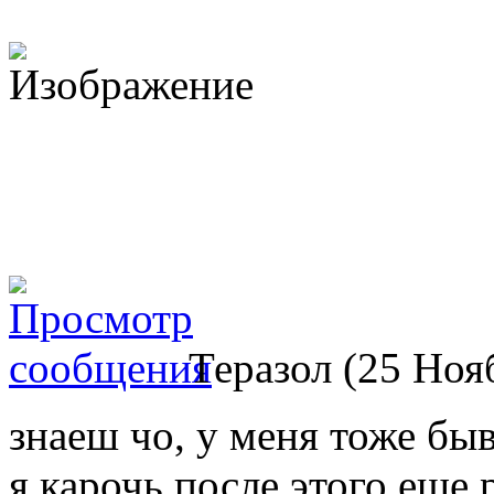
Теразол (25 Нояб
знаеш чо, у меня тоже быв
я карочь после этого еще 