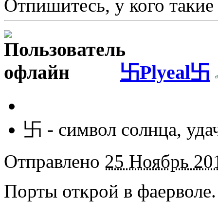
Отпишитесь, у кого такие
卐Plyeal卐
卐 - символ солнца, удач
Отправлено
25 Ноябрь 201
Порты открой в фаерволе.