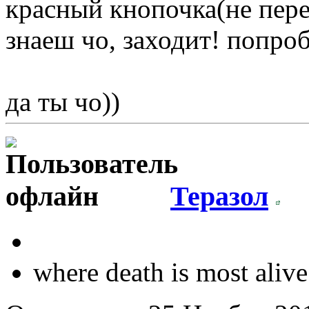
красный кнопочка(не пере
знаеш чо, заходит! попро
да ты чо))
Теразол
where death is most alive.