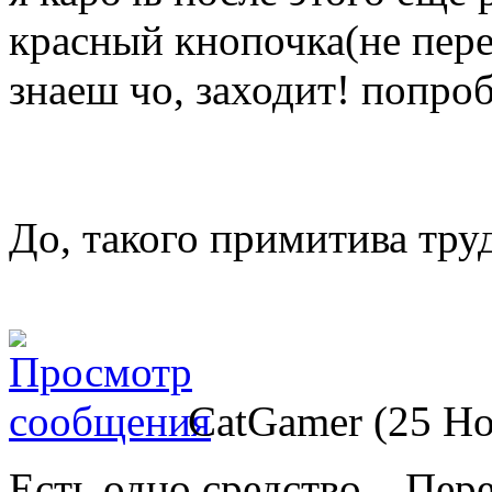
красный кнопочка(не пере
знаеш чо, заходит! попро
До, такого примитива труд
CatGamer (25 Но
Есть одно средство... Пер