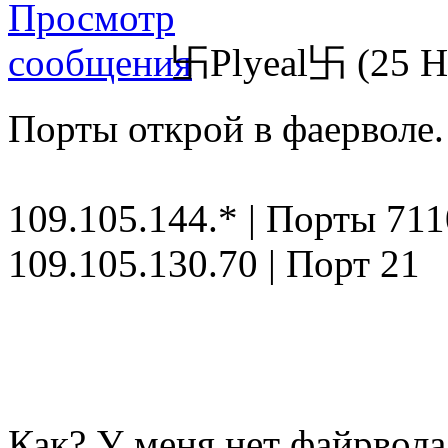
卐Plyeal卐 (25 Но
Порты открой в фаерволе.
109.105.144.* | Порты 711
109.105.130.70 | Порт 21
Как? У меня нет файрвола