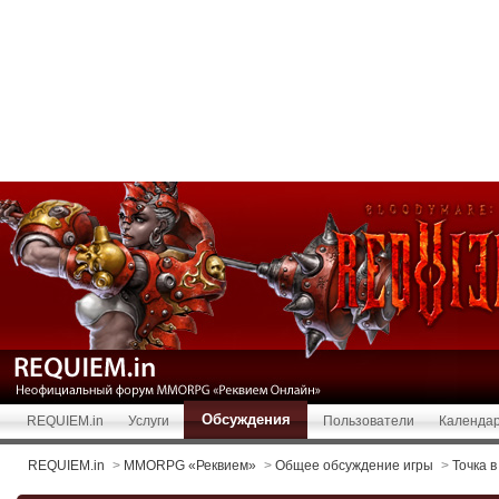
Обсуждения
REQUIEM.in
Услуги
Пользователи
Календа
REQUIEM.in
>
MMORPG «Реквием»
>
Общее обсуждение игры
>
Точка в