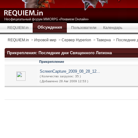
Обсуждения
REQUIEM.in
Пользователи
Календарь
REQUIEM.in
>
Игровой мир
>
Сервер Hyperion
>
Таверна
>
Последние 
Прикрепления: Последние дни Священного Легиона
Прикрепление
ScreenCapture_2009_08_28_12...
( Количество загрузок:: 35 )
( Добавлено 28 Авг 2009 12:53 )