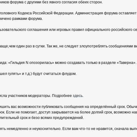
ников форума с другими без явного согласия обеих сторон.
оловного Кодекса Российской Федерации. Администрация форума оставляет за
аничено рамками форума.
зовательского соглашения или игровых правил официального российского с
аще,чем один раз в сутки. Так же, не следует злоупотреблять сообщениями 
да: «Гильдия N опозорилась» можно создавать только в разделе «Таверна».
ел гулять» и т.д.) будут считаться флудом.
исла участников модераторы. Подробнее
здесь
.
шить вас возможности публиковать сообщения на определённый срок. Обычн
. Если не помогает, доступ закрывается на более долгий срок, возможно на
длительный срок и безо всяких предупреждений.
 немедленно и неукоснительно. Если вам что-то не нравится, сначала выпо