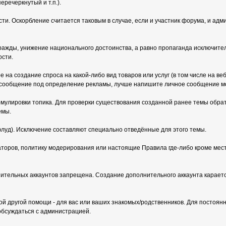
речеркнутый и т.п.).
ти. Оскорбление считается таковым в случае, если и участник форума, и адм
ажды, унижение национального достоинства, а равно пропаганда исключител
ости.
на создание спроса на какой-либо вид товаров или услуг (в том числе на ве
 сообщение под определение рекламы, лучше напишите личное сообщение мо
улировки топика. Для проверки существования созданной ранее темы обрати
емы.
луд). Исключение составляют специально отведённые для этого темы.
оров, политику модерирования или настоящие Правила где-либо кроме мест
ительных аккаунтов запрещена. Создание дополнительного аккаунта карается 
 другой помощи - для вас или ваших знакомых/родственников. Для постоянн
обсуждаться с администрацией.