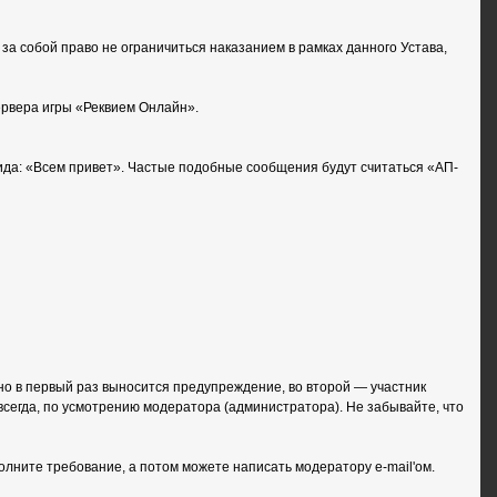
 собой право не ограничиться наказанием в рамках данного Устава,
ервера игры «Реквием Онлайн».
вида: «Всем привет». Частые подобные сообщения будут считаться «АП-
о в первый раз выносится предупреждение, во второй — участник
всегда, по усмотрению модератора (администратора). Не забывайте, что
лните требование, а потом можете написать модератору e-mail'ом.