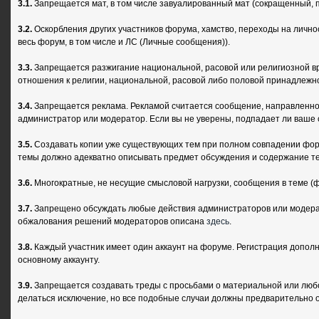
3.1.
Запрещается мат, в том числе завуалированный мат (сокращенный, пе
3.2.
Оскорбления других участников форума, хамство, переходы на личнос
весь форум, в том числе и ЛС (Личные сообщения)).
3.3.
Запрещается разжигание национальной, расовой или религиозной вр
отношения к религии, национальной, расовой либо половой принадлежн
3.4.
Запрещается реклама. Рекламой считается сообщение, направленное 
администратор или модератор. Если вы не уверены, подпадает ли ваше
3.5.
Создавать копии уже существующих тем при полном совпадении форм
темы должно адекватно описывать предмет обсуждения и содержание т
3.6.
Многократные, не несущие смысловой нагрузки, сообщения в теме (ф
3.7.
Запрещено обсуждать любые действия администраторов или модерат
обжалования решений модераторов описана
здесь
.
3.8.
Каждый участник имеет один аккаунт на форуме. Регистрация дополн
основному аккаунту.
3.9.
Запрещается создавать треды с просьбами о материальной или любой
делаться исключение, но все подобные случаи должны предварительно 