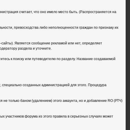
инистрация считает, что оно имело место быть. (Распространяется на
ьности, превосходства либо неполноценности граждан по признаку их
б-сайты). Является сообщение рекламой или нет, определяет
дератору раздела и уточните.
тесь к поиску или путеводителю по разделу. Название создаваемой
, специально созданных администрацией для этого. Процедура
не только баном (удалением) этого аккаунта, но и добавление RO (РТЧ)
ых участников форума из этого правила в серьезных случаях может