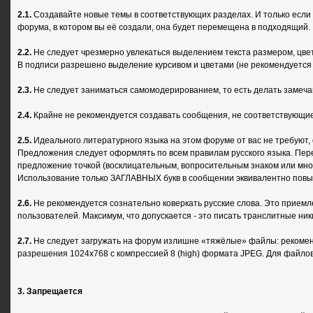
2.1.
Создавайте новые темы в соответствующих разделах. И только если 
форума, в котором вы её создали, она будет перемещена в подходящий.
2.2.
Не следует чрезмерно увлекаться выделением текста размером, цв
В подписи разрешено выделение курсивом и цветами (не рекомендуется
2.3.
Не следует заниматься самомодерированием, то есть делать замеча
2.4.
Крайне не рекомендуется создавать сообщения, не соответствующие 
2.5.
Идеального литературного языка на этом форуме от вас не требуют,
Предложения следует оформлять по всем правилам русского языка. Пере
предложение точкой (восклицательным, вопросительным знаком или мно
Использование только ЗАГЛАВНЫХ букв в сообщении эквивалентно повыш
2.6.
Не рекомендуется сознательно коверкать русские слова. Это приемл
пользователей. Максимум, что допускается - это писать транслитные ник
2.7.
Не следует загружать на форум излишне «тяжёлые» файлы: рекоменд
разрешения 1024x768 с компрессией 8 (high) формата JPEG. Для файлов
3. Запрещается