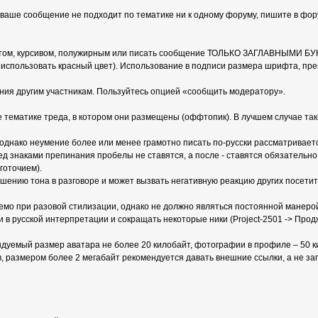
ваше сообщение не подходит по тематике ни к одному форуму, пишите в фор
етом, курсивом, полужирным или писать сообщение ТОЛЬКО ЗАГЛАВНЫМИ БУК
 использовать красный цвет). Использование в подписи размера шрифта, п
ния другим участникам. Пользуйтесь опцией «сообщить модератору».
тематике треда, в котором они размещены (оффтопик). В лучшем случае так
 однако неумение более или менее грамотно писать по-русски рассматривает
д знаками препинания пробелы не ставятся, а после - ставятся обязательно
готочием).
ению тона в разговоре и может вызвать негативную реакцию других посети
емо при разовой стилизации, однако не должно являться постоянной манерой
и в русской интерпретации и сокращать некоторые ники (Project-2501 -> Продж
уемый размер аватара не более 20 килобайт, фотографии в профиле – 50 ки
, размером более 2 мегабайт рекомендуется давать внешние ссылки, а не за