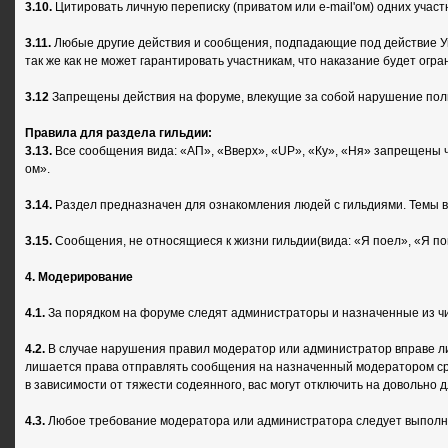
3.10.
Цитировать личную переписку (приватом или e-mail'ом) одних участ
3.11.
Любые другие действия и сообщения, подпадающие под действие Уг
так же как не может гарантировать участникам, что наказание будет огр
3.12
Запрещены действия на форуме, влекущие за собой нарушение поль
Правила для раздела гильдии:
3.13.
Все cообщения вида: «АП», «Вверх», «UP», «Ку», «Ня» запрещены ч
ом».
3.14.
Раздел предназначен для ознакомления людей с гильдиями. Темы ви
3.15.
Сообщения, не относящиеся к жизни гильдии(вида: «Я поел», «Я пош
4. Модерирование
4.1.
За порядком на форуме следят администраторы и назначенные из ч
4.2.
В случае нарушения правил модератор или администратор вправе ли
лишается права отправлять сообщения на назначенный модератором срок
в зависимости от тяжести содеянного, вас могут отключить на довольно 
4.3.
Любое требование модератора или администратора следует выполнять