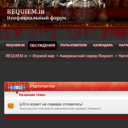
REQUIEM.IN
ОБСУЖДЕНИЯ
ПОЛЬЗОВАТЕЛИ
КАЛЕНДАРЬ
НАГ
REQUIEM.in
>
Игровой мир
>
Американский сервер Requiem
>
Hamm
Hammerine
Название темы
Кто играет на сервере отзовитесь!
поиск русских игроков на американском сервере Хамерин!