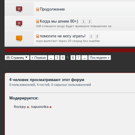
Продолжение
Когда мы апнем 80+)
1
2
GM отпешите когда будет примерно повышение лв
помогите не могу играть!
1
2
игра вылетает через 20 секунд без ошибки
5
65 Страниц
« Первая
←
3
4
6
7
→
Последняя »
4 человек просматривают этот форум
0 пользователей, 4 гостей, 0 скрытых пользователей
Модерируется:
Rockjoy
,
kapusto4ka