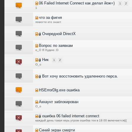
06 Failed Internet Connect как делал йож=)
1
2
1
что за фигня
помогте кто знает
Очередной DirectX
Вопрос по заявкам
о_О Я Худею :D
Ник
1
2
О_о
Вот хочу восстоновить удаленного перса.
HSErrorDlg.exe ошибка
Аккаунт заблокирован
О_о
ошибка 06 failed internet connect
каждый день такая херь утром ошибка ток в 18 00 включается(((
Cиний экран смерти