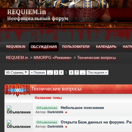
REQUIEM.IN
ОБСУЖДЕНИЯ
ПОЛЬЗОВАТЕЛИ
КАЛЕНДАРЬ
НАГ
REQUIEM.in
>
MMORPG «Реквием»
>
Технические вопросы
5
65 Страниц
« Первая
←
3
4
6
7
→
Последняя »
Технические вопросы
Название темы
Небольшое пояснение
Объявление
Автор:
Darkriddik
Открыта База данных на форуме. Раз
Объявление
Автор:
Darkriddik