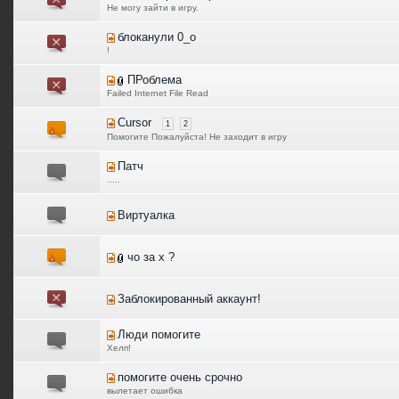
Не могу зайти в игру.
блоканули 0_о
!
ПРоблема
Failed Internet File Read
Cursor
1
2
Помогите Пожалуйста! Не заходит в игру
Патч
.....
Виртуалка
чо за х ?
Заблокированный аккаунт!
Люди помогите
Хелп!
помогите очень срочно
вылетает ошибка