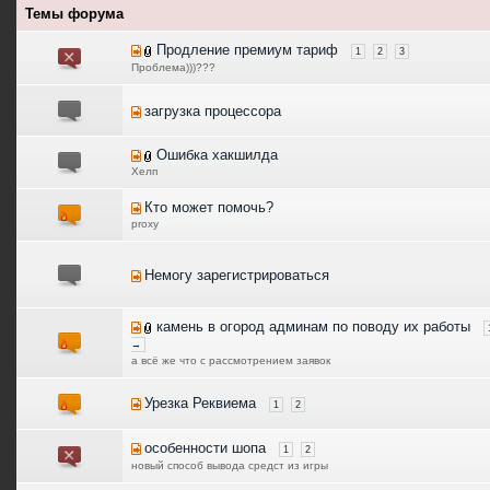
Темы форума
Продление премиум тариф
1
2
3
Проблема)))???
загрузка процессора
Ошибка хакшилда
Хелп
Кто может помочь?
proxy
Немогу зарегистрироваться
камень в огород админам по поводу их работы
→
а всё же что с рассмотрением заявок
Урезка Реквиема
1
2
особенности шопа
1
2
новый способ вывода средст из игры