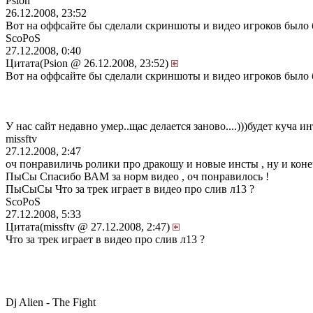
Psion
26.12.2008, 23:52
Вот на оффсайте бы сделали скриншоты и видео игроков было 
ScoPoS
27.12.2008, 0:40
Цитата(Psion @ 26.12.2008, 23:52)
Вот на оффсайте бы сделали скриншоты и видео игроков было 
У нас сайт недавно умер..щас делается заново....)))будет куча и
missftv
27.12.2008, 2:47
оч понравиличь ролики про дракошу и новые инсты , ну и коне
ПыСы Спасибо ВАМ за норм видео , оч понравилось !
ПыСыСы Что за трек играет в видео про слив л13 ?
ScoPoS
27.12.2008, 5:33
Цитата(missftv @ 27.12.2008, 2:47)
Что за трек играет в видео про слив л13 ?
Dj Alien - The Fight