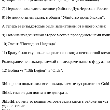
7)
Первое и пока единственное убийство ДумЧерасса в России
8) Не помню зачем делал, в общем "
Убийство дюпа бискры
".
А теперь эвенты,которые были запечатлены от нашего клана:
9)
Номинантка,занявшая второе место в проводимом нами конку
10)
Эвент "Последняя Надежда"
.
11)
Брату было скучно...снял ролик о некогда неизвестной ком
Ролик,ранее не выкладываемый нигде,кроме нашего форума,но
12)
Война vs "13th Legion" и "Orda"
.
ЗЫ: просто подытожил все выкладываемые тут ролики от Gold L
ЗЫЫ: тема не для понта и не для срача.
ЗЫЫЫ: почему то ролики,которые заливались в районе август -
удовольствие.