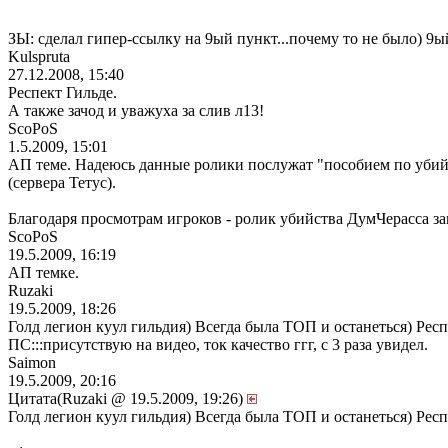
ЗЫ: сделал гипер-ссылку на 9ый пункт...почему то не было) 9ый
Kulspruta
27.12.2008, 15:40
Респект Гильде.
А также зачод и уважуха за слив л13!
ScoPoS
1.5.2009, 15:01
АП теме. Надеюсь данные ролики послужат "пособием по убий
(сервера Тетус).
Благодаря просмотрам игроков - ролик убийства ДумЧерасса зан
ScoPoS
19.5.2009, 16:19
АП темке.
Ruzaki
19.5.2009, 18:26
Голд легион куул гильдия) Всегда была ТОП и останеться) Респ
ПС:::присутствую на видео, ток качество ггг, с 3 раза увидел.
Saimon
19.5.2009, 20:16
Цитата(Ruzaki @ 19.5.2009, 19:26)
Голд легион куул гильдия) Всегда была ТОП и останеться) Респ