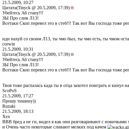
21.5.2009, 10:27
Цитата(Tinyck @ 20.5.2009, 17:39)
Убейтесь Аб стану!!!
ЗЫ Про слив Л13!
Всетаки Скоп перевел это в стеб!!! Так вот Вы господа тоже ре
иди нахуй со своим Л13, ты чмо был, ты чмо есть, ты чмом ост
corwin
21.5.2009, 10:31
Цитата(Tinyck @ 20.5.2009, 17:39)
Убейтесь Аб стану!!!
ЗЫ Про слив Л13!
Всетаки Скоп перевел это в стеб!!! Так вот Вы господа тоже ре
Твоя тоже распалась када ты в отца захотел поиграть и кинул нам
ScoPoS
21.5.2009, 17:27
Прошу тишину))
Ruzaki
21.5.2009, 18:13
Хех
ВВВ бред а не ги, видел я как они разговаривают с новичками
и Очень часто некоторые сливают мелких под качем