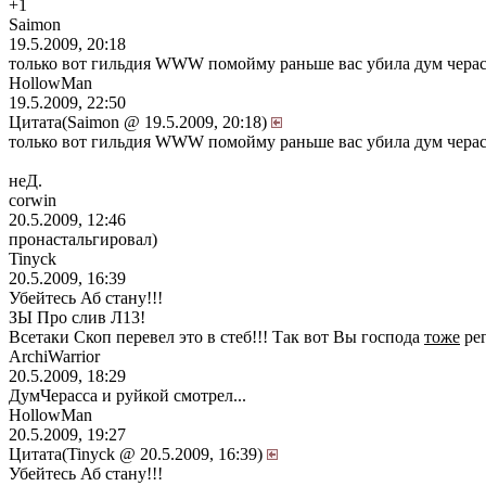
+1
Saimon
19.5.2009, 20:18
только вот гильдия WWW помойму раньше вас убила дум чера
HollowMan
19.5.2009, 22:50
Цитата(Saimon @ 19.5.2009, 20:18)
только вот гильдия WWW помойму раньше вас убила дум чера
неД.
corwin
20.5.2009, 12:46
пронастальгировал)
Tinyck
20.5.2009, 16:39
Убейтесь Аб стану!!!
ЗЫ Про слив Л13!
Всетаки Скоп перевел это в стеб!!! Так вот Вы господа
тоже
рег
ArchiWarrior
20.5.2009, 18:29
ДумЧерасса и руйкой смотрел...
HollowMan
20.5.2009, 19:27
Цитата(Tinyck @ 20.5.2009, 16:39)
Убейтесь Аб стану!!!