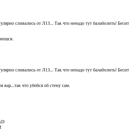
гулярно сливались от Л13... Так что ненадо тут балаболить! Бес
анешся.
гулярно сливались от Л13... Так что ненадо тут балаболить! Бес
 вар...так что убейся об стену сам.
 xD