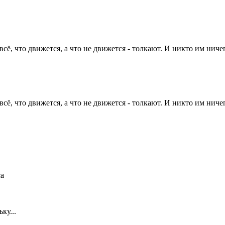
сё, что движется, а что не движется - толкают. И никто им ничег
сё, что движется, а что не движется - толкают. И никто им ничег
са
ку...