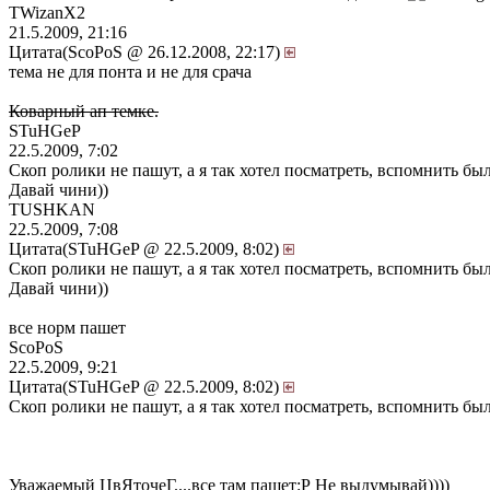
TWizanX2
21.5.2009, 21:16
Цитата(ScoPoS @ 26.12.2008, 22:17)
тема не для понта и не для срача
Коварный ап темке.
STuHGeP
22.5.2009, 7:02
Скоп ролики не пашут, а я так хотел посматреть, вспомнить бы
Давай чини))
TUSHKAN
22.5.2009, 7:08
Цитата(STuHGeP @ 22.5.2009, 8:02)
Скоп ролики не пашут, а я так хотел посматреть, вспомнить бы
Давай чини))
все норм пашет
ScoPoS
22.5.2009, 9:21
Цитата(STuHGeP @ 22.5.2009, 8:02)
Скоп ролики не пашут, а я так хотел посматреть, вспомнить бы
Уважаемый ЦвЯточеГ....все там пашет:Р Не выдумывай))))