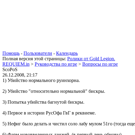
Помощь
-
Пользователи
-
Календарь
Полная версия этой страницы:
Ролики от Gold Legion.
REQUIEM.in
>
Руководства по игре
>
Вопросы по игре
ScoPoS
26.12.2008, 21:17
1)
Убийство нормального руинхорна
.
2)
Убийство "относительно нормальной" бискры
.
3)
Попытка убийства багнутой бискры
.
4)
Первое в истории РусОфа ГвГ в реквиеме
.
5)
Нефиг было делать и чистил соло лабу мулом 51го (тогда еще
6)
Фарм нововведенных данжей
. (в первый день обновы)