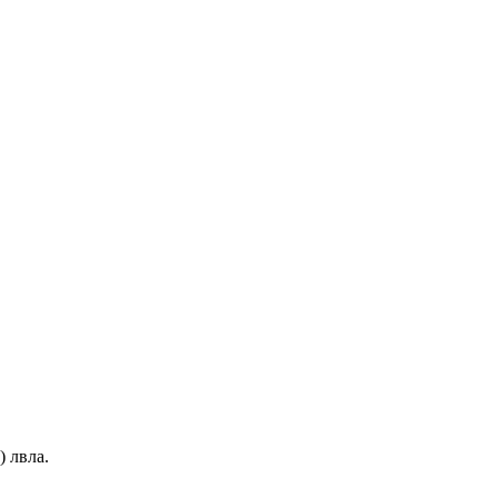
) лвла
.