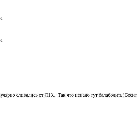
са
са
улярно сливались от Л13... Так что ненадо тут балаболить! Беси