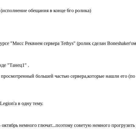
. (исполнение обещания в конце 6го ролика)
рсе "Мисс Реквием сервера Tethys"
(ролик сделан Boneshaker'ом
анде "Танец1"
.
 просмотренный большей частью сервера,которые нашли его (по
egion'a в одну тему.
 октябрь немного глючат...поэтому советую немного прогрузить